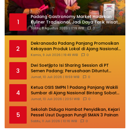
Padang Gastronomy Market Hadirkan
1
Kuliner Tradisional, Jadi Daya Tarik Wisata
di HJK ke-357
Sabtu, 8 Agustus 2026 | 17:19 WIB
0
Dekranasda Padang Panjang Promosikan
2
Kekayaan Produk Lokal di Ajang Nasional
Makassar
Kamis, 9 Juli 2026 | 19:49 WIB
0
Dwi Soetjipto Isi Sharing Session di PT
3
Semen Padang; Perusahaan Dituntut
Lakukan Transformasi
Jumat, 10 Juli 2026 | 19:59 WIB
0
Ketua OSIS SMPN 1 Padang Panjang Wakili
4
Sumbar di Ajang Nasional Bintang Sobat
SMP
Jumat, 10 Juli 2026 | 20:51 WIB
0
Sekolah Diduga Hambat Penyidikan, Kejari
5
Pessel Usut Dugaan Pungli SMAN 3 Painan
Sabtu, 11 Juli 2026 | 10:16 WIB
0