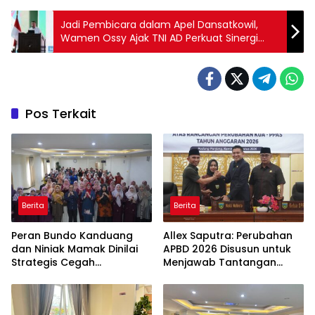
Jadi Pembicara dalam Apel Dansatkowil,
Wamen Ossy Ajak TNI AD Perkuat Sinergi
untuk Menjaga Tanah Negara
Pos Terkait
Berita
Berita
Peran Bundo Kanduang
Allex Saputra: Perubahan
dan Niniak Mamak Dinilai
APBD 2026 Disusun untuk
Strategis Cegah
Menjawab Tantangan
Perkawinan Usia Anak
Ekonomi Daerah