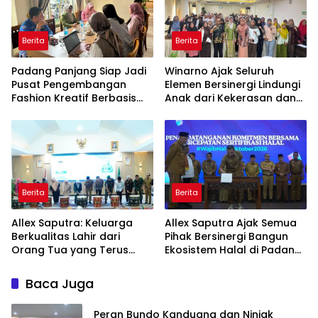
Berita
Berita
Padang Panjang Siap Jadi
Winarno Ajak Seluruh
Pusat Pengembangan
Elemen Bersinergi Lindungi
Fashion Kreatif Berbasis
Anak dari Kekerasan dan
Budaya Lokal
Pernikahan Dini
Berita
Berita
Allex Saputra: Keluarga
Allex Saputra Ajak Semua
Berkualitas Lahir dari
Pihak Bersinergi Bangun
Orang Tua yang Terus
Ekosistem Halal di Padang
Belajar
Panjang
Baca Juga
Peran Bundo Kanduang dan Niniak