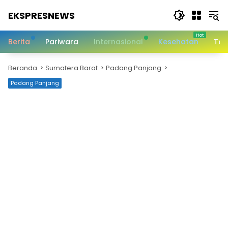
Langsung
EKSPRESNEWS
ke
konten
Informasi
Dalam
Berita
Pariwara
Internasional
Kesehatan
Tek
Satu
Sentuhan
Beranda
Sumatera Barat
Padang Panjang
Padang Panjang