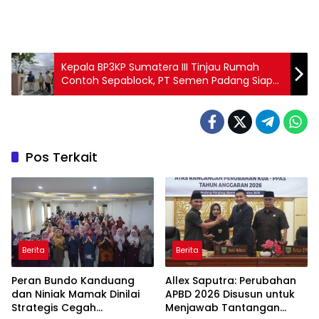
Kepala BP3KP Sumatera III Tinjau Rumah
Contoh Sepablock, PT Semen Padang Siap
Dukung Program Pembangunan 3 Juta
Rumah
Pos Terkait
Berita
Berita
Peran Bundo Kanduang
Allex Saputra: Perubahan
dan Niniak Mamak Dinilai
APBD 2026 Disusun untuk
Strategis Cegah
Menjawab Tantangan