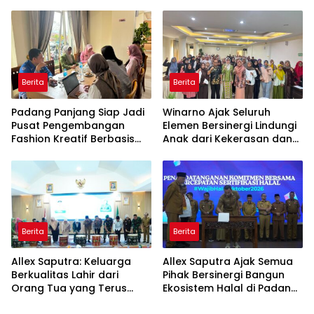
Perkawinan Usia Anak
Ekonomi Daerah
Berita
Berita
Padang Panjang Siap Jadi
Winarno Ajak Seluruh
Pusat Pengembangan
Elemen Bersinergi Lindungi
Fashion Kreatif Berbasis
Anak dari Kekerasan dan
Budaya Lokal
Pernikahan Dini
Berita
Berita
Allex Saputra: Keluarga
Allex Saputra Ajak Semua
Berkualitas Lahir dari
Pihak Bersinergi Bangun
Orang Tua yang Terus
Ekosistem Halal di Padang
Belajar
Panjang