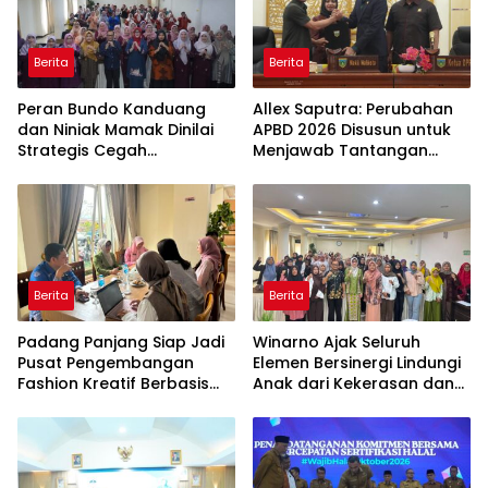
Berita
Berita
Peran Bundo Kanduang
Allex Saputra: Perubahan
dan Niniak Mamak Dinilai
APBD 2026 Disusun untuk
Strategis Cegah
Menjawab Tantangan
Perkawinan Usia Anak
Ekonomi Daerah
Berita
Berita
Padang Panjang Siap Jadi
Winarno Ajak Seluruh
Pusat Pengembangan
Elemen Bersinergi Lindungi
Fashion Kreatif Berbasis
Anak dari Kekerasan dan
Budaya Lokal
Pernikahan Dini