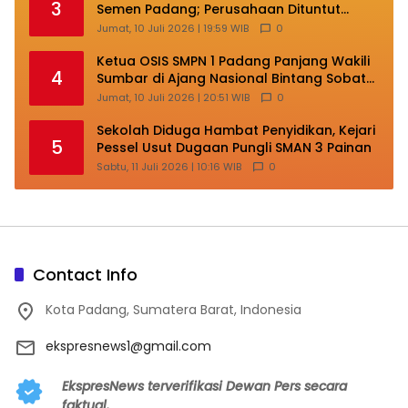
3
Semen Padang; Perusahaan Dituntut
Lakukan Transformasi
Jumat, 10 Juli 2026 | 19:59 WIB
0
Ketua OSIS SMPN 1 Padang Panjang Wakili
4
Sumbar di Ajang Nasional Bintang Sobat
SMP
Jumat, 10 Juli 2026 | 20:51 WIB
0
Sekolah Diduga Hambat Penyidikan, Kejari
5
Pessel Usut Dugaan Pungli SMAN 3 Painan
Sabtu, 11 Juli 2026 | 10:16 WIB
0
Contact Info
Kota Padang, Sumatera Barat, Indonesia
ekspresnews1@gmail.com
EkspresNews terverifikasi Dewan Pers secara
faktual.