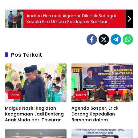
Andree Harmadi Algamar Dilantik Sebagai
Kepala Biro Umum Setdaprov Sumbar
Pos Terkait
Berita
Berita
Maigus Nasir: Kegiatan
Agenda Sosper, Erick
Keagamaan Jadi Benteng
Dorong Kepedulian
Anak Muda dari Tawuran
Bersama dalam
dan Narkoba
Pengelolaan Sampah