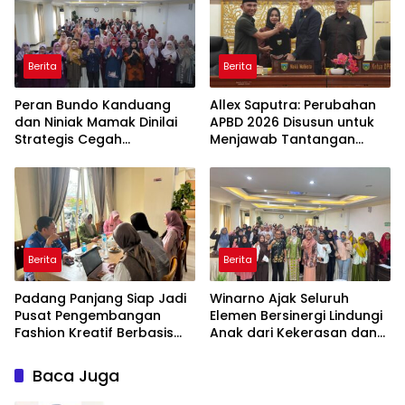
Berita
Berita
Peran Bundo Kanduang
Allex Saputra: Perubahan
dan Niniak Mamak Dinilai
APBD 2026 Disusun untuk
Strategis Cegah
Menjawab Tantangan
Perkawinan Usia Anak
Ekonomi Daerah
Berita
Berita
Padang Panjang Siap Jadi
Winarno Ajak Seluruh
Pusat Pengembangan
Elemen Bersinergi Lindungi
Fashion Kreatif Berbasis
Anak dari Kekerasan dan
Budaya Lokal
Pernikahan Dini
Baca Juga