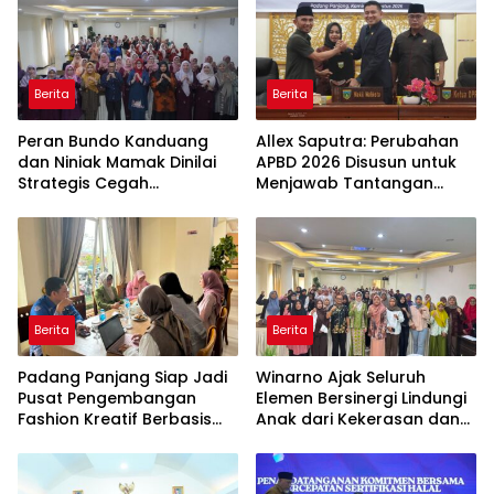
Berita
Berita
Peran Bundo Kanduang
Allex Saputra: Perubahan
dan Niniak Mamak Dinilai
APBD 2026 Disusun untuk
Strategis Cegah
Menjawab Tantangan
Perkawinan Usia Anak
Ekonomi Daerah
Berita
Berita
Padang Panjang Siap Jadi
Winarno Ajak Seluruh
Pusat Pengembangan
Elemen Bersinergi Lindungi
Fashion Kreatif Berbasis
Anak dari Kekerasan dan
Budaya Lokal
Pernikahan Dini