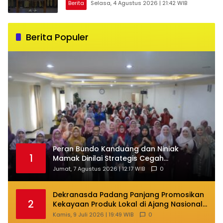
Berita
Selasa, 4 Agustus 2026 | 21:42 WIB
Berita Populer
Peran Bundo Kanduang dan Niniak
1
Mamak Dinilai Strategis Cegah
Perkawinan Usia Anak
Jumat, 7 Agustus 2026 | 12:17 WIB
0
Dekranasda Padang Panjang Promosikan
2
Kekayaan Produk Lokal di Ajang Nasional
Makassar
Kamis, 9 Juli 2026 | 19:49 WIB
0