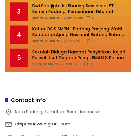
Dwi Soetjipto Isi Sharing Session di PT
3
Semen Padang; Perusahaan Dituntut
Lakukan Transformasi
Jumat, 10 Juli 2026 | 19:59 WIB
0
Ketua OSIS SMPN 1 Padang Panjang Wakili
4
Sumbar di Ajang Nasional Bintang Sobat
SMP
Jumat, 10 Juli 2026 | 20:51 WIB
0
Sekolah Diduga Hambat Penyidikan, Kejari
5
Pessel Usut Dugaan Pungli SMAN 3 Painan
Sabtu, 11 Juli 2026 | 10:16 WIB
0
Contact Info
Kota Padang, Sumatera Barat, Indonesia
ekspresnews1@gmail.com