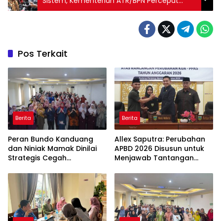
Sistem, Kementerian ATR/BPN Percepat
Pendaftaran Tanah di Tahun Pertama
Prabowo-Gibran
Pos Terkait
Berita
Berita
Peran Bundo Kanduang
Allex Saputra: Perubahan
dan Niniak Mamak Dinilai
APBD 2026 Disusun untuk
Strategis Cegah
Menjawab Tantangan
Perkawinan Usia Anak
Ekonomi Daerah