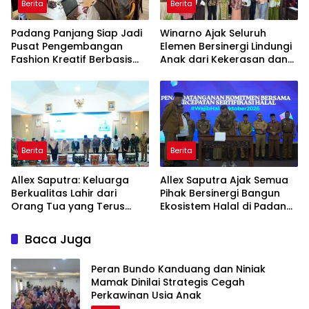
Berita
Berita
Padang Panjang Siap Jadi
Winarno Ajak Seluruh
Pusat Pengembangan
Elemen Bersinergi Lindungi
Fashion Kreatif Berbasis
Anak dari Kekerasan dan
Budaya Lokal
Pernikahan Dini
Berita
Berita
Allex Saputra: Keluarga
Allex Saputra Ajak Semua
Berkualitas Lahir dari
Pihak Bersinergi Bangun
Orang Tua yang Terus
Ekosistem Halal di Padang
Belajar
Panjang
Baca Juga
Peran Bundo Kanduang dan Niniak
Mamak Dinilai Strategis Cegah
Perkawinan Usia Anak