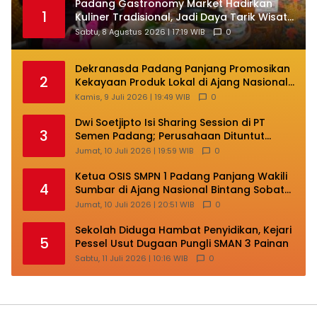
Padang Gastronomy Market Hadirkan
1
Kuliner Tradisional, Jadi Daya Tarik Wisata
di HJK ke-357
Sabtu, 8 Agustus 2026 | 17:19 WIB
0
Dekranasda Padang Panjang Promosikan
2
Kekayaan Produk Lokal di Ajang Nasional
Makassar
Kamis, 9 Juli 2026 | 19:49 WIB
0
Dwi Soetjipto Isi Sharing Session di PT
3
Semen Padang; Perusahaan Dituntut
Lakukan Transformasi
Jumat, 10 Juli 2026 | 19:59 WIB
0
Ketua OSIS SMPN 1 Padang Panjang Wakili
4
Sumbar di Ajang Nasional Bintang Sobat
SMP
Jumat, 10 Juli 2026 | 20:51 WIB
0
Sekolah Diduga Hambat Penyidikan, Kejari
5
Pessel Usut Dugaan Pungli SMAN 3 Painan
Sabtu, 11 Juli 2026 | 10:16 WIB
0