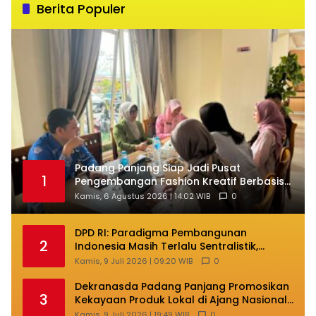
Berita Populer
Padang Panjang Siap Jadi Pusat
1
Pengembangan Fashion Kreatif Berbasis
Budaya Lokal
Kamis, 6 Agustus 2026 | 14:02 WIB
0
DPD RI: Paradigma Pembangunan
2
Indonesia Masih Terlalu Sentralistik,
Daerah Kepulauan Kehilangan Ruang
Kamis, 9 Juli 2026 | 09:20 WIB
0
Berkembang
Dekranasda Padang Panjang Promosikan
3
Kekayaan Produk Lokal di Ajang Nasional
Makassar
Kamis, 9 Juli 2026 | 19:49 WIB
0