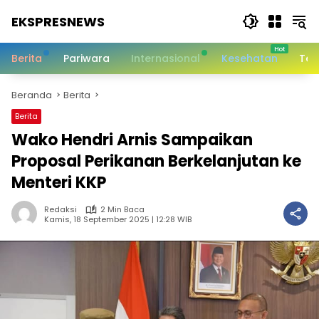
Langsung
EKSPRESNEWS
ke
konten
Informasi
Dalam
Berita
Pariwara
Internasional
Kesehatan
Tek
Satu
Sentuhan
Beranda
Berita
Berita
Wako Hendri Arnis Sampaikan
Proposal Perikanan Berkelanjutan ke
Menteri KKP
Redaksi
2 Min Baca
Kamis, 18 September 2025 | 12:28 WIB