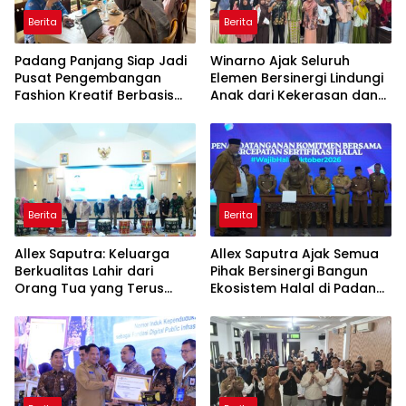
Berita
Berita
Padang Panjang Siap Jadi
Winarno Ajak Seluruh
Pusat Pengembangan
Elemen Bersinergi Lindungi
Fashion Kreatif Berbasis
Anak dari Kekerasan dan
Budaya Lokal
Pernikahan Dini
Berita
Berita
Allex Saputra: Keluarga
Allex Saputra Ajak Semua
Berkualitas Lahir dari
Pihak Bersinergi Bangun
Orang Tua yang Terus
Ekosistem Halal di Padang
Belajar
Panjang