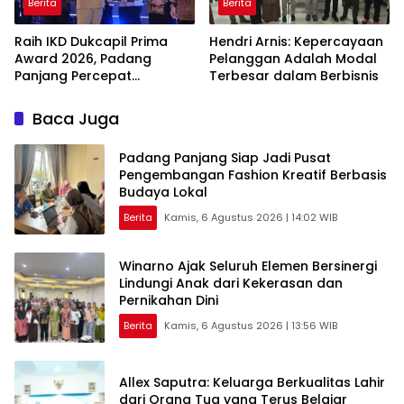
Berita
Berita
Raih IKD Dukcapil Prima
Hendri Arnis: Kepercayaan
Award 2026, Padang
Pelanggan Adalah Modal
Panjang Percepat
Terbesar dalam Berbisnis
Digitalisasi Pelayanan
Publik
Baca Juga
Padang Panjang Siap Jadi Pusat
Pengembangan Fashion Kreatif Berbasis
Budaya Lokal
Berita
Kamis, 6 Agustus 2026 | 14:02 WIB
Winarno Ajak Seluruh Elemen Bersinergi
Lindungi Anak dari Kekerasan dan
Pernikahan Dini
Berita
Kamis, 6 Agustus 2026 | 13:56 WIB
Allex Saputra: Keluarga Berkualitas Lahir
dari Orang Tua yang Terus Belajar