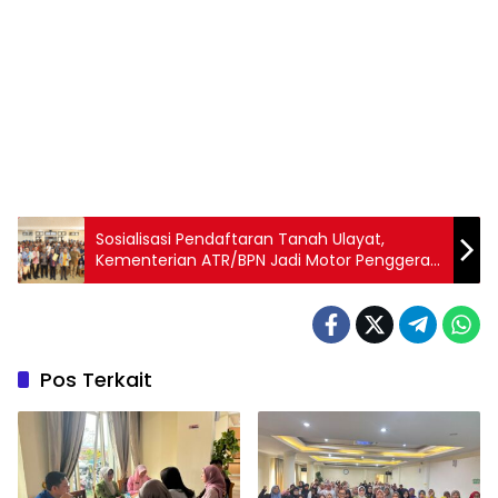
Sosialisasi Pendaftaran Tanah Ulayat,
Kementerian ATR/BPN Jadi Motor Penggerak
dalam Memberikan Perlindungan bagi
Masyarakat Hukum Adat
Pos Terkait