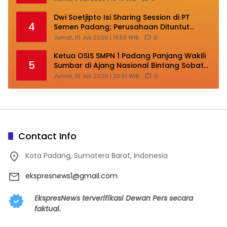
Dwi Soetjipto Isi Sharing Session di PT
4
Semen Padang; Perusahaan Dituntut
Lakukan Transformasi
Jumat, 10 Juli 2026 | 19:59 WIB
0
Ketua OSIS SMPN 1 Padang Panjang Wakili
5
Sumbar di Ajang Nasional Bintang Sobat
SMP
Jumat, 10 Juli 2026 | 20:51 WIB
0
Contact Info
Kota Padang, Sumatera Barat, Indonesia
ekspresnews1@gmail.com
EkspresNews terverifikasi Dewan Pers secara
faktual.