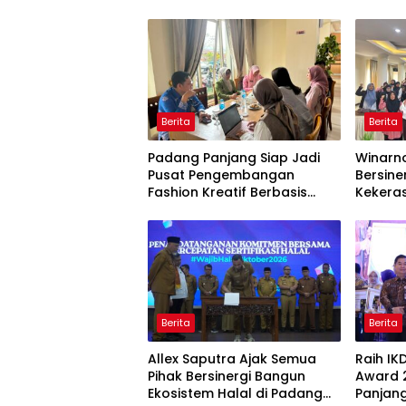
Berita
Berita
Padang Panjang Siap Jadi
Winarno
Pusat Pengembangan
Bersine
Fashion Kreatif Berbasis
Kekera
Budaya Lokal
Dini
Berita
Berita
Allex Saputra Ajak Semua
Raih IK
Pihak Bersinergi Bangun
Award 
Ekosistem Halal di Padang
Panjang