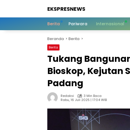
Langsung
EKSPRESNEWS
ke
konten
Informasi
Dalam
Berita
Pariwara
Internasional
Satu
Sentuhan
Beranda
Berita
Berita
Tukang Bangunan
Bioskop, Kejutan 
Padang
Redaksi
3 Min Baca
Rabu, 16 Juli 2025 | 17:04 WIB