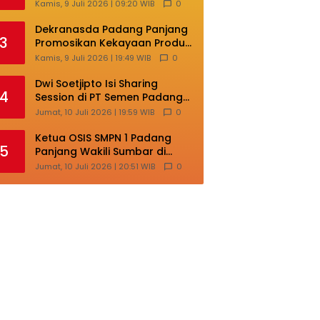
Masih Terlalu Sentralistik,
Kamis, 9 Juli 2026 | 09:20 WIB
0
Daerah Kepulauan
Kehilangan Ruang
Dekranasda Padang Panjang
3
Berkembang
Promosikan Kekayaan Produk
Lokal di Ajang Nasional
Kamis, 9 Juli 2026 | 19:49 WIB
0
Makassar
Dwi Soetjipto Isi Sharing
4
Session di PT Semen Padang;
Perusahaan Dituntut Lakukan
Jumat, 10 Juli 2026 | 19:59 WIB
0
Transformasi
Ketua OSIS SMPN 1 Padang
5
Panjang Wakili Sumbar di
Ajang Nasional Bintang Sobat
Jumat, 10 Juli 2026 | 20:51 WIB
0
SMP