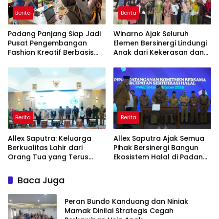
Berita
Berita
Padang Panjang Siap Jadi
Winarno Ajak Seluruh
Pusat Pengembangan
Elemen Bersinergi Lindungi
Fashion Kreatif Berbasis
Anak dari Kekerasan dan
Budaya Lokal
Pernikahan Dini
Berita
Berita
Allex Saputra: Keluarga
Allex Saputra Ajak Semua
Berkualitas Lahir dari
Pihak Bersinergi Bangun
Orang Tua yang Terus
Ekosistem Halal di Padang
Belajar
Panjang
Baca Juga
Peran Bundo Kanduang dan Niniak
Mamak Dinilai Strategis Cegah