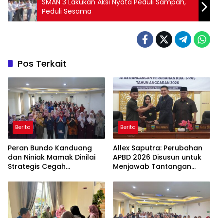
SMAN 3 Lakukan Aksi Nyata Peduli Sampah,
Peduli Sesama
Pos Terkait
Berita
Berita
Peran Bundo Kanduang
Allex Saputra: Perubahan
dan Niniak Mamak Dinilai
APBD 2026 Disusun untuk
Strategis Cegah
Menjawab Tantangan
Perkawinan Usia Anak
Ekonomi Daerah