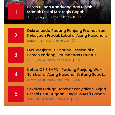
Peran Bundo Kanduang dan Niniak
1
Mamak Dinilai Strategis Cegah
Perkawinan Usia Anak
Jumat, 7 Agustus 2026 | 12:17 WIB
0
Dekranasda Padang Panjang Promosikan
2
Kekayaan Produk Lokal di Ajang Nasional
Makassar
Kamis, 9 Juli 2026 | 19:49 WIB
0
Dwi Soetjipto Isi Sharing Session di PT
3
Semen Padang; Perusahaan Dituntut
Lakukan Transformasi
Jumat, 10 Juli 2026 | 19:59 WIB
0
Ketua OSIS SMPN 1 Padang Panjang Wakili
4
Sumbar di Ajang Nasional Bintang Sobat
SMP
Jumat, 10 Juli 2026 | 20:51 WIB
0
Sekolah Diduga Hambat Penyidikan, Kejari
5
Pessel Usut Dugaan Pungli SMAN 3 Painan
Sabtu, 11 Juli 2026 | 10:16 WIB
0