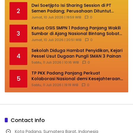
Dwi Soetjipto Isi Sharing Session di PT
2
Semen Padang; Perusahaan Dituntut
Lakukan Transformasi
Jumat, 10 Juli 2026 | 19:59 WIB
0
Ketua OSIS SMPN 1 Padang Panjang Wakili
3
Sumbar di Ajang Nasional Bintang Sobat
SMP
Jumat, 10 Juli 2026 | 20:51 WIB
0
Sekolah Diduga Hambat Penyidikan, Kejari
4
Pessel Usut Dugaan Pungli SMAN 3 Painan
Sabtu, 11 Juli 2026 | 10:16 WIB
0
TP PKK Padang Panjang Perkuat
5
Kolaborasi Nasional demi Kesejahteraan
Keluarga
Sabtu, 11 Juli 2026 | 19:19 WIB
0
Contact Info
Kota Padang, Sumatera Barat, Indonesia