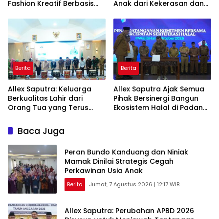
Fashion Kreatif Berbasis
Anak dari Kekerasan dan
Budaya Lokal
Pernikahan Dini
Berita
Berita
Allex Saputra: Keluarga
Allex Saputra Ajak Semua
Berkualitas Lahir dari
Pihak Bersinergi Bangun
Orang Tua yang Terus
Ekosistem Halal di Padang
Belajar
Panjang
Baca Juga
Peran Bundo Kanduang dan Niniak
Mamak Dinilai Strategis Cegah
Perkawinan Usia Anak
Berita
Jumat, 7 Agustus 2026 | 12:17 WIB
Allex Saputra: Perubahan APBD 2026