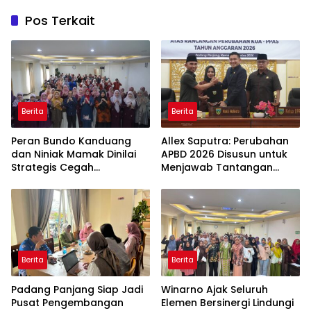
Pos Terkait
Berita
Berita
Peran Bundo Kanduang
Allex Saputra: Perubahan
dan Niniak Mamak Dinilai
APBD 2026 Disusun untuk
Strategis Cegah
Menjawab Tantangan
Perkawinan Usia Anak
Ekonomi Daerah
Berita
Berita
Padang Panjang Siap Jadi
Winarno Ajak Seluruh
Pusat Pengembangan
Elemen Bersinergi Lindungi