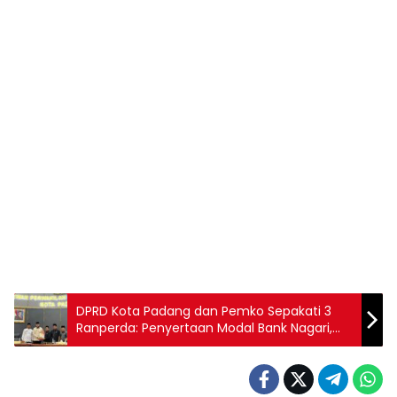
DPRD Kota Padang dan Pemko Sepakati 3
Ranperda: Penyertaan Modal Bank Nagari,
PDAM dan Kepramukaan