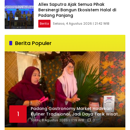
Allex Saputra Ajak Semua Pihak
Bersinergi Bangun Ekosistem Halal di
Padang Panjang
Berita
Selasa, 4 Agustus 2026 | 21:42 WIB
Berita Populer
Padang Gastronomy Market Hadirkan
1
Kuliner Tradisional, Jadi Daya Tarik Wisata
di HJK ke-357
Sabtu, 8 Agustus 2026 | 17:19 WIB
0