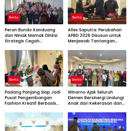
Berita
Berita
Peran Bundo Kanduang
Allex Saputra: Perubahan
dan Niniak Mamak Dinilai
APBD 2026 Disusun untuk
Strategis Cegah
Menjawab Tantangan
Perkawinan Usia Anak
Ekonomi Daerah
Berita
Berita
Padang Panjang Siap Jadi
Winarno Ajak Seluruh
Pusat Pengembangan
Elemen Bersinergi Lindungi
Fashion Kreatif Berbasis
Anak dari Kekerasan dan
Budaya Lokal
Pernikahan Dini