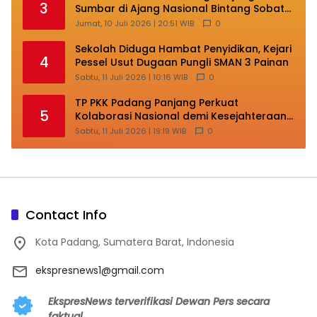
3
Sumbar di Ajang Nasional Bintang Sobat
SMP
Jumat, 10 Juli 2026 | 20:51 WIB
0
Sekolah Diduga Hambat Penyidikan, Kejari
4
Pessel Usut Dugaan Pungli SMAN 3 Painan
Sabtu, 11 Juli 2026 | 10:16 WIB
0
TP PKK Padang Panjang Perkuat
5
Kolaborasi Nasional demi Kesejahteraan
Keluarga
Sabtu, 11 Juli 2026 | 19:19 WIB
0
Contact Info
Kota Padang, Sumatera Barat, Indonesia
ekspresnews1@gmail.com
EkspresNews terverifikasi Dewan Pers secara
faktual.