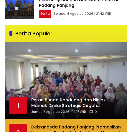
Padang Panjang
Berita
Selasa, 4 Agustus 2026 | 21:42 WIB
Berita Populer
Peran Bundo Kanduang dan Niniak
1
Mamak Dinilai Strategis Cegah
Perkawinan Usia Anak
Jumat, 7 Agustus 2026 | 12:17 WIB
0
Dekranasda Padang Panjang Promosikan