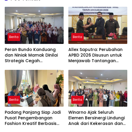
Berita
Berita
Peran Bundo Kanduang
Allex Saputra: Perubahan
dan Niniak Mamak Dinilai
APBD 2026 Disusun untuk
Strategis Cegah
Menjawab Tantangan
Perkawinan Usia Anak
Ekonomi Daerah
Berita
Berita
Padang Panjang Siap Jadi
Winarno Ajak Seluruh
Pusat Pengembangan
Elemen Bersinergi Lindungi
Fashion Kreatif Berbasis
Anak dari Kekerasan dan
Budaya Lokal
Pernikahan Dini