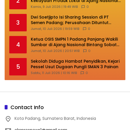
2
Kekayaan Produk Lokal di Ajang Nasional
Makassar
Kamis, 9 Juli 2026 | 19:49 WIB
0
Dwi Soetjipto Isi Sharing Session di PT
3
Semen Padang; Perusahaan Dituntut
Lakukan Transformasi
Jumat, 10 Juli 2026 | 19:59 WIB
0
Ketua OSIS SMPN 1 Padang Panjang Wakili
4
Sumbar di Ajang Nasional Bintang Sobat
SMP
Jumat, 10 Juli 2026 | 20:51 WIB
0
Sekolah Diduga Hambat Penyidikan, Kejari
5
Pessel Usut Dugaan Pungli SMAN 3 Painan
Sabtu, 11 Juli 2026 | 10:16 WIB
0
Contact Info
Kota Padang, Sumatera Barat, Indonesia
ekspresnews1@gmail.com