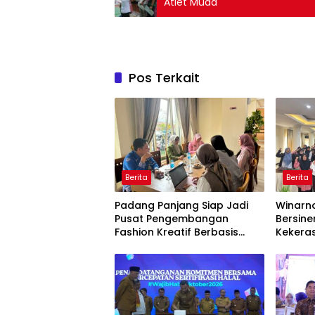
Atlet Muda
Pos Terkait
Berita
Berita
Padang Panjang Siap Jadi
Winarno
Pusat Pengembangan
Bersine
Fashion Kreatif Berbasis
Kekera
Budaya Lokal
Dini