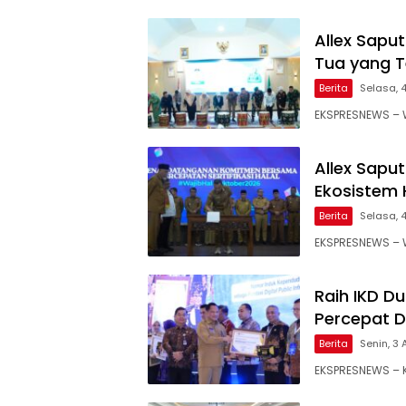
Allex Saput
Tua yang T
Berita
Selasa, 
EKSPRESNEWS – W
Allex Sapu
Ekosistem 
Berita
Selasa, 
EKSPRESNEWS – W
Raih IKD D
Percepat Di
Berita
Senin, 3 
EKSPRESNEWS – 