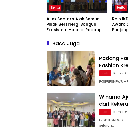
Berita
Berita
Allex Saputra Ajak Semua
Raih IK
Pihak Bersinergi Bangun
Award 
Ekosistem Halal di Padang
Panjang
Panjang
Pelayan
Baca Juga
Padang Pa
Fashion Kr
Berita
Kamis, 6
EKSPRESNEWS – P
Winarno Aj
dari Keker
Berita
Kamis, 6
EKSPRESNEWS – 
seluruh…