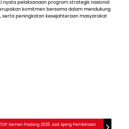
kti nyata pelaksanaan program strategis nasional
a merupakan komitmen bersama dalam mendukung
um, serta peningkatan kesejahteraan masyarakat
or TDP Semen Padang 2025 Jadi Ajang Pembinaan