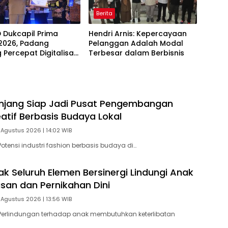
Berita
D Dukcapil Prima
Hendri Arnis: Kepercayaan
2026, Padang
Pelanggan Adalah Modal
 Percepat Digitalisasi
Terbesar dalam Berbisnis
an Publik
njang Siap Jadi Pusat Pengembangan
eatif Berbasis Budaya Lokal
 Agustus 2026 | 14:02 WIB
otensi industri fashion berbasis budaya di…
ak Seluruh Elemen Bersinergi Lindungi Anak
asan dan Pernikahan Dini
 Agustus 2026 | 13:56 WIB
Perlindungan terhadap anak membutuhkan keterlibatan