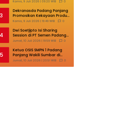
Masih Terlalu Sentralistik,
Kamis, 9 Juli 2026 | 09:20 WIB
0
Daerah Kepulauan
Kehilangan Ruang
Dekranasda Padang Panjang
3
Berkembang
Promosikan Kekayaan Produk
Lokal di Ajang Nasional
Kamis, 9 Juli 2026 | 19:49 WIB
0
Makassar
Dwi Soetjipto Isi Sharing
4
Session di PT Semen Padang;
Perusahaan Dituntut Lakukan
Jumat, 10 Juli 2026 | 19:59 WIB
0
Transformasi
Ketua OSIS SMPN 1 Padang
5
Panjang Wakili Sumbar di
Ajang Nasional Bintang Sobat
Jumat, 10 Juli 2026 | 20:51 WIB
0
SMP