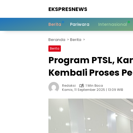
Langsung
EKSPRESNEWS
ke
konten
Informasi
Dalam
Berita
Pariwara
Internasional
Satu
Sentuhan
Beranda
Berita
Berita
Program PTSL, Ka
Kembali Proses P
Redaksi
1 Min Baca
Kamis, 11 September 2025 | 13:09 WIB