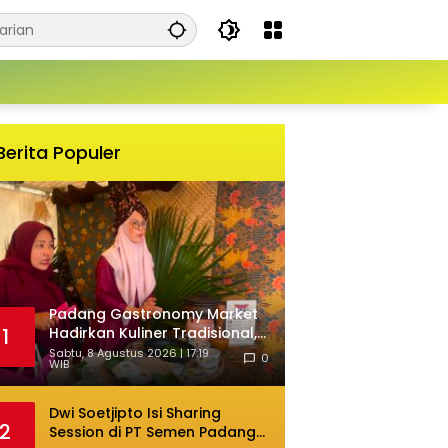
Berita Populer
Padang Gastronomy Market
Hadirkan Kuliner Tradisional,
1
Jadi Daya Tarik Wisata di HJK
Sabtu, 8 Agustus 2026 | 17:19
0
WIB
ke-357
Dwi Soetjipto Isi Sharing
2
Session di PT Semen Padang;