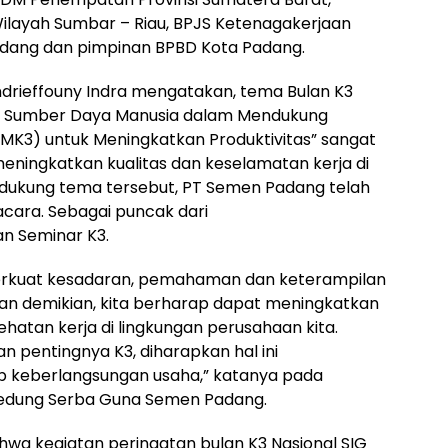
ilayah Sumbar – Riau, BPJS Ketenagakerjaan
adang dan pimpinan BPBD Kota Padang.
drieffouny Indra mengatakan, tema Bulan K3
tas Sumber Daya Manusia dalam Mendukung
K3) untuk Meningkatkan Produktivitas” sangat
eningkatkan kualitas dan keselamatan kerja di
dukung tema tersebut, PT Semen Padang telah
cara. Sebagai puncak dari
an Seminar K3.
perkuat kesadaran, pemahaman dan keterampilan
n demikian, kita berharap dapat meningkatkan
ehatan kerja di lingkungan perusahaan kita.
n pentingnya K3, diharapkan hal ini
p keberlangsungan usaha,” katanya pada
edung Serba Guna Semen Padang.
wa kegiatan peringatan bulan K3 Nasional SIG