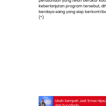
perusahaan yang telah berakar kua
keberlanjutan program tersebut, dih
berdaya saing yang siap berkontri
(*)
Ubah Sampah Jadi ‘Emas Hijau
dari Sucofindo