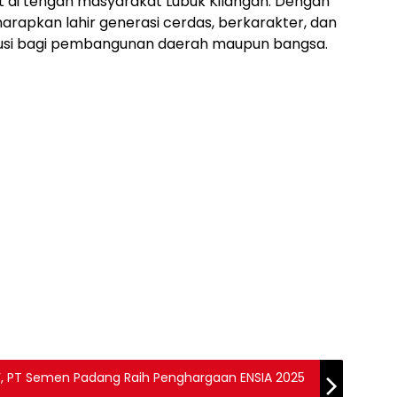
t di tengah masyarakat Lubuk Kilangan. Dengan
arapkan lahir generasi cerdas, berkarakter, dan
busi bagi pembangunan daerah maupun bangsa.
’, PT Semen Padang Raih Penghargaan ENSIA 2025