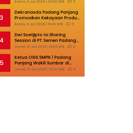
Masih Terlalu Sentralistik,
Kamis, 9 Juli 2026 | 09:20 WIB
0
Daerah Kepulauan
Kehilangan Ruang
Dekranasda Padang Panjang
3
Berkembang
Promosikan Kekayaan Produk
Lokal di Ajang Nasional
Kamis, 9 Juli 2026 | 19:49 WIB
0
Makassar
Dwi Soetjipto Isi Sharing
4
Session di PT Semen Padang;
Perusahaan Dituntut Lakukan
Jumat, 10 Juli 2026 | 19:59 WIB
0
Transformasi
Ketua OSIS SMPN 1 Padang
5
Panjang Wakili Sumbar di
Ajang Nasional Bintang Sobat
Jumat, 10 Juli 2026 | 20:51 WIB
0
SMP