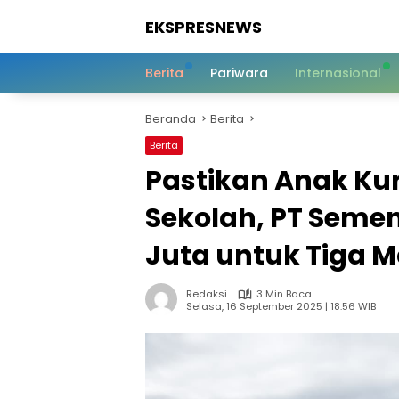
Langsung
EKSPRESNEWS
ke
konten
Informasi
Dalam
Berita
Pariwara
Internasional
Satu
Sentuhan
Beranda
Berita
Berita
Pastikan Anak K
Sekolah, PT Seme
Juta untuk Tiga 
Redaksi
3 Min Baca
Selasa, 16 September 2025 | 18:56 WIB