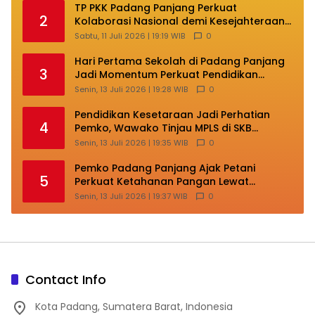
TP PKK Padang Panjang Perkuat
2
Kolaborasi Nasional demi Kesejahteraan
Keluarga
Sabtu, 11 Juli 2026 | 19:19 WIB
0
Hari Pertama Sekolah di Padang Panjang
3
Jadi Momentum Perkuat Pendidikan
Berkarakter
Senin, 13 Juli 2026 | 19:28 WIB
0
Pendidikan Kesetaraan Jadi Perhatian
4
Pemko, Wawako Tinjau MPLS di SKB
Padang Panjang
Senin, 13 Juli 2026 | 19:35 WIB
0
Pemko Padang Panjang Ajak Petani
5
Perkuat Ketahanan Pangan Lewat
Budidaya Cabai
Senin, 13 Juli 2026 | 19:37 WIB
0
Contact Info
Kota Padang, Sumatera Barat, Indonesia