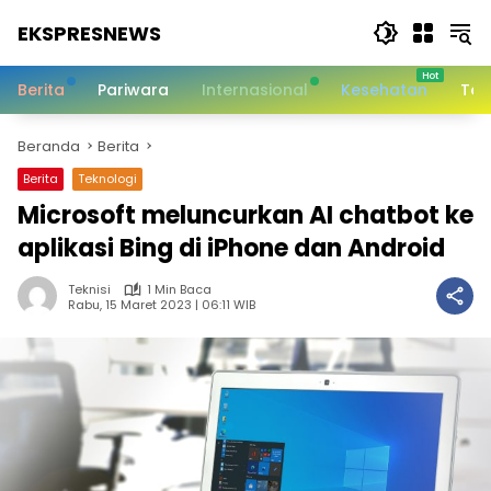
Langsung
EKSPRESNEWS
ke
konten
Informasi
Dalam
Berita
Pariwara
Internasional
Kesehatan
Tek
Satu
Sentuhan
Beranda
Berita
Berita
Teknologi
Microsoft meluncurkan AI chatbot ke
aplikasi Bing di iPhone dan Android
Teknisi
1 Min Baca
Rabu, 15 Maret 2023 | 06:11 WIB