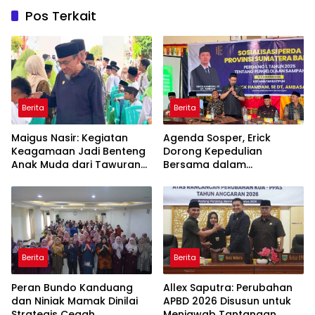
Pos Terkait
Berita
Berita
Maigus Nasir: Kegiatan
Agenda Sosper, Erick
Keagamaan Jadi Benteng
Dorong Kepedulian
Anak Muda dari Tawuran
Bersama dalam
dan Narkoba
Pengelolaan Sampah
Berita
Berita
Peran Bundo Kanduang
Allex Saputra: Perubahan
dan Niniak Mamak Dinilai
APBD 2026 Disusun untuk
Strategis Cegah
Menjawab Tantangan