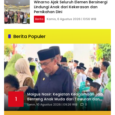
Winarno Ajak Seluruh Elemen Bersinergi
Lindungi Anak dari Kekerasan dan
Pernikahan Dini
Berita
Kamis, 6 Agustus 2026 | 13:56 WIB
Berita Populer
Maigus Nasir: Kegiatan Keagamaan Jadi
1
Benteng Anak Muda dari Tawuran dan
Narkoba
Senin, 10 Agustus 2026 | 09:26 WIB
0