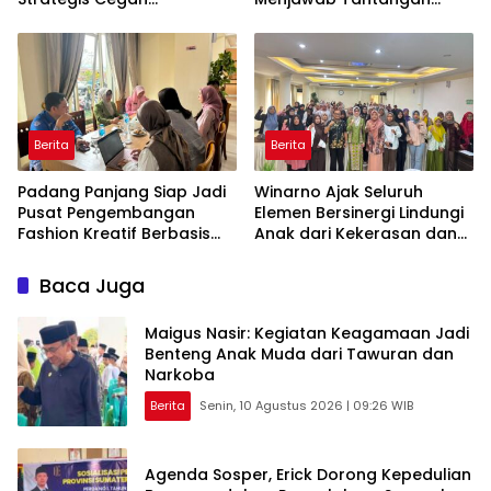
Perkawinan Usia Anak
Ekonomi Daerah
Berita
Berita
Padang Panjang Siap Jadi
Winarno Ajak Seluruh
Pusat Pengembangan
Elemen Bersinergi Lindungi
Fashion Kreatif Berbasis
Anak dari Kekerasan dan
Budaya Lokal
Pernikahan Dini
Baca Juga
Maigus Nasir: Kegiatan Keagamaan Jadi
Benteng Anak Muda dari Tawuran dan
Narkoba
Berita
Senin, 10 Agustus 2026 | 09:26 WIB
Agenda Sosper, Erick Dorong Kepedulian