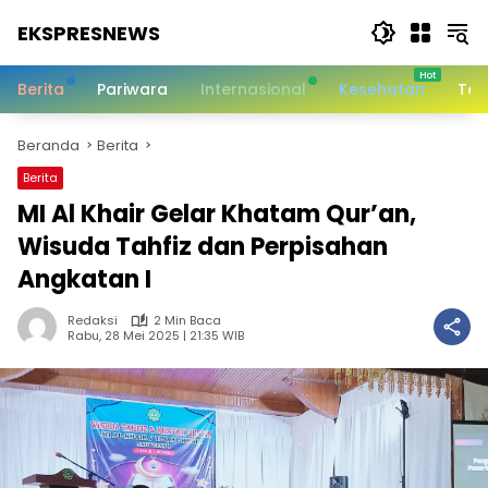
Langsung
EKSPRESNEWS
ke
konten
Informasi
Dalam
Berita
Pariwara
Internasional
Kesehatan
Tek
Satu
Sentuhan
Beranda
Berita
Berita
MI Al Khair Gelar Khatam Qur’an,
Wisuda Tahfiz dan Perpisahan
Angkatan I
Redaksi
2 Min Baca
Rabu, 28 Mei 2025 | 21:35 WIB