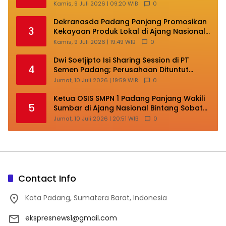
Daerah Kepulauan Kehilangan Ruang
Kamis, 9 Juli 2026 | 09:20 WIB
0
Berkembang
Dekranasda Padang Panjang Promosikan
3
Kekayaan Produk Lokal di Ajang Nasional
Makassar
Kamis, 9 Juli 2026 | 19:49 WIB
0
Dwi Soetjipto Isi Sharing Session di PT
4
Semen Padang; Perusahaan Dituntut
Lakukan Transformasi
Jumat, 10 Juli 2026 | 19:59 WIB
0
Ketua OSIS SMPN 1 Padang Panjang Wakili
5
Sumbar di Ajang Nasional Bintang Sobat
SMP
Jumat, 10 Juli 2026 | 20:51 WIB
0
Contact Info
Kota Padang, Sumatera Barat, Indonesia
ekspresnews1@gmail.com