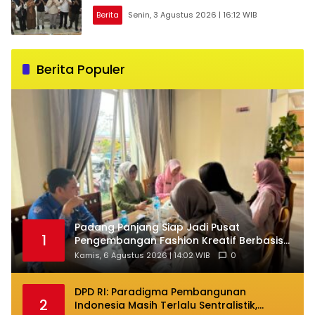
Berita
Senin, 3 Agustus 2026 | 16:12 WIB
Berita Populer
Padang Panjang Siap Jadi Pusat
1
Pengembangan Fashion Kreatif Berbasis
Budaya Lokal
Kamis, 6 Agustus 2026 | 14:02 WIB
0
DPD RI: Paradigma Pembangunan
2
Indonesia Masih Terlalu Sentralistik,