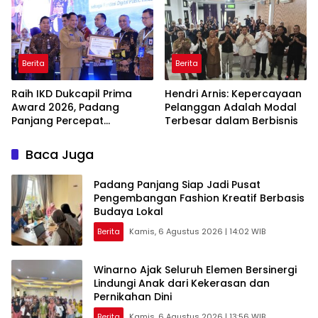
Berita
Berita
Raih IKD Dukcapil Prima
Hendri Arnis: Kepercayaan
Award 2026, Padang
Pelanggan Adalah Modal
Panjang Percepat
Terbesar dalam Berbisnis
Digitalisasi Pelayanan
Publik
Baca Juga
Padang Panjang Siap Jadi Pusat
Pengembangan Fashion Kreatif Berbasis
Budaya Lokal
Berita
Kamis, 6 Agustus 2026 | 14:02 WIB
Winarno Ajak Seluruh Elemen Bersinergi
Lindungi Anak dari Kekerasan dan
Pernikahan Dini
Berita
Kamis, 6 Agustus 2026 | 13:56 WIB