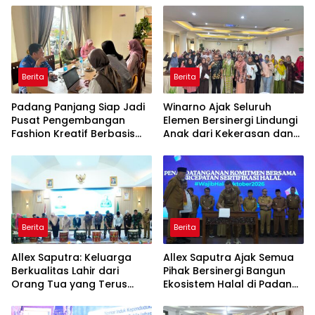
Berita
Berita
Padang Panjang Siap Jadi
Winarno Ajak Seluruh
Pusat Pengembangan
Elemen Bersinergi Lindungi
Fashion Kreatif Berbasis
Anak dari Kekerasan dan
Budaya Lokal
Pernikahan Dini
Berita
Berita
Allex Saputra: Keluarga
Allex Saputra Ajak Semua
Berkualitas Lahir dari
Pihak Bersinergi Bangun
Orang Tua yang Terus
Ekosistem Halal di Padang
Belajar
Panjang