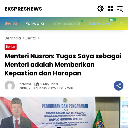
Langsung
EKSPRESNEWS
ke
konten
Informasi
Dalam
Berita
Pariwara
Internasional
Kesehatan
Tek
Satu
Sentuhan
Beranda
Berita
Berita
Menteri Nusron: Tugas Saya sebagai
Menteri adalah Memberikan
Kepastian dan Harapan
Redaksi
2 Min Baca
Sabtu, 23 Agustus 2025 | 16:37 WIB