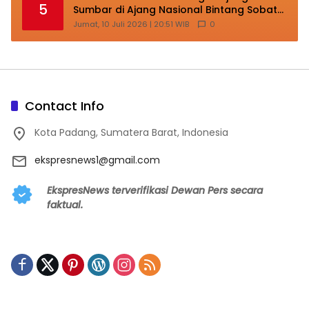
5
Sumbar di Ajang Nasional Bintang Sobat
SMP
Jumat, 10 Juli 2026 | 20:51 WIB
0
Contact Info
Kota Padang, Sumatera Barat, Indonesia
ekspresnews1@gmail.com
EkspresNews terverifikasi Dewan Pers secara
faktual.