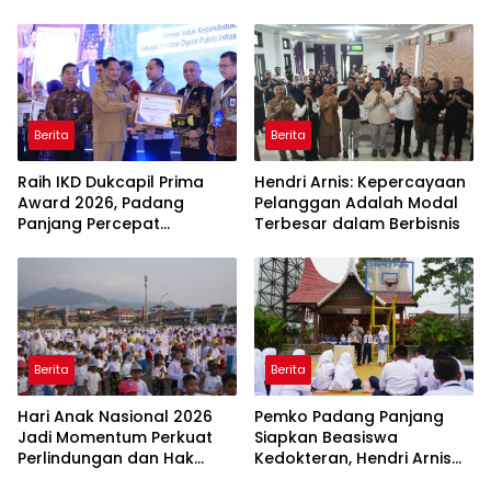
Belajar
Panjang
Berita
Berita
Raih IKD Dukcapil Prima
Hendri Arnis: Kepercayaan
Award 2026, Padang
Pelanggan Adalah Modal
Panjang Percepat
Terbesar dalam Berbisnis
Digitalisasi Pelayanan
Publik
Berita
Berita
Hari Anak Nasional 2026
Pemko Padang Panjang
Jadi Momentum Perkuat
Siapkan Beasiswa
Perlindungan dan Hak
Kedokteran, Hendri Arnis
Anak di Padang Panjang
Ajak Pelajar Kejar Prestasi