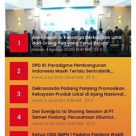
Allex Saputra: Keluarga Berkualitas Lahir
1
dari Orang Tua yang Terus Belajar
Selasa, 4 Agustus 2026 | 21:47 WIB
0
DPD RI: Paradigma Pembangunan
2
Indonesia Masih Terlalu Sentralistik,
Daerah Kepulauan Kehilangan Ruang
Kamis, 9 Juli 2026 | 09:20 WIB
0
Berkembang
Dekranasda Padang Panjang Promosikan
3
Kekayaan Produk Lokal di Ajang Nasional
Makassar
Kamis, 9 Juli 2026 | 19:49 WIB
0
Dwi Soetjipto Isi Sharing Session di PT
4
Semen Padang; Perusahaan Dituntut
Lakukan Transformasi
Jumat, 10 Juli 2026 | 19:59 WIB
0
Ketua OSIS SMPN 1 Padang Panjang Wakili