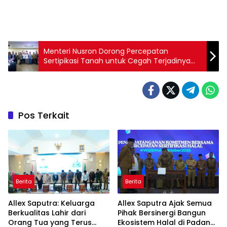
Menteri Nusron Dorong Percepatan
Sertipikasi Tanah untuk Cegah Terjadinya
Konflik Atas Tanah Keagamaan
Pos Terkait
Berita
Berita
Allex Saputra: Keluarga
Allex Saputra Ajak Semua
Berkualitas Lahir dari
Pihak Bersinergi Bangun
Orang Tua yang Terus
Ekosistem Halal di Padang