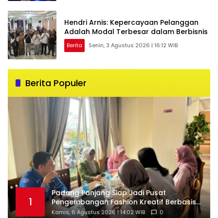
Hendri Arnis: Kepercayaan Pelanggan
Adalah Modal Terbesar dalam Berbisnis
Berita
Senin, 3 Agustus 2026 | 16:12 WIB
Berita Populer
Padang Panjang Siap Jadi Pusat
1
Pengembangan Fashion Kreatif Berbasis
Budaya Lokal
Kamis, 6 Agustus 2026 | 14:02 WIB
0