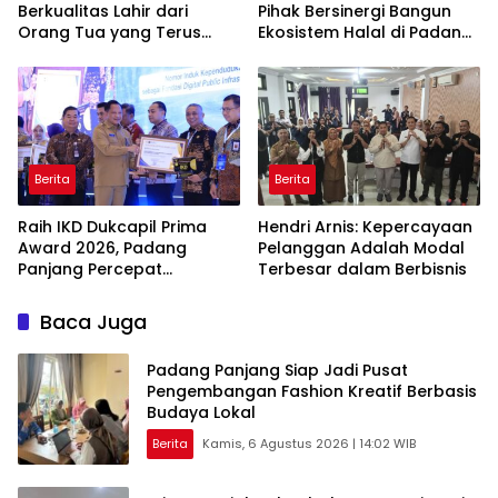
Berkualitas Lahir dari
Pihak Bersinergi Bangun
Orang Tua yang Terus
Ekosistem Halal di Padang
Belajar
Panjang
Berita
Berita
Raih IKD Dukcapil Prima
Hendri Arnis: Kepercayaan
Award 2026, Padang
Pelanggan Adalah Modal
Panjang Percepat
Terbesar dalam Berbisnis
Digitalisasi Pelayanan
Publik
Baca Juga
Padang Panjang Siap Jadi Pusat
Pengembangan Fashion Kreatif Berbasis
Budaya Lokal
Berita
Kamis, 6 Agustus 2026 | 14:02 WIB