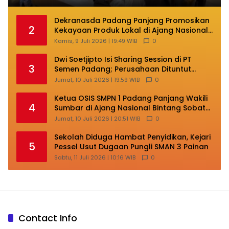
Dekranasda Padang Panjang Promosikan
2
Kekayaan Produk Lokal di Ajang Nasional
Makassar
Kamis, 9 Juli 2026 | 19:49 WIB
0
Dwi Soetjipto Isi Sharing Session di PT
3
Semen Padang; Perusahaan Dituntut
Lakukan Transformasi
Jumat, 10 Juli 2026 | 19:59 WIB
0
Ketua OSIS SMPN 1 Padang Panjang Wakili
4
Sumbar di Ajang Nasional Bintang Sobat
SMP
Jumat, 10 Juli 2026 | 20:51 WIB
0
Sekolah Diduga Hambat Penyidikan, Kejari
5
Pessel Usut Dugaan Pungli SMAN 3 Painan
Sabtu, 11 Juli 2026 | 10:16 WIB
0
Contact Info