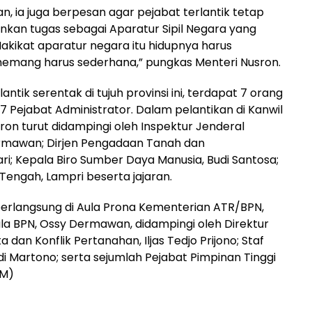
 ia juga berpesan agar pejabat terlantik tetap
nkan tugas sebagai Aparatur Sipil Negara yang
akikat aparatur negara itu hidupnya harus
memang harus sederhana,” pungkas Menteri Nusron.
lantik serentak di tujuh provinsi ini, terdapat 7 orang
7 Pejabat Administrator. Dalam pelantikan di Kanwil
ron turut didampingi oleh Inspektur Jenderal
rmawan; Dirjen Pengadaan Tanah dan
; Kepala Biro Sumber Daya Manusia, Budi Santosa;
Tengah, Lampri beserta jajaran.
berlangsung di Aula Prona Kementerian ATR/BPN,
la BPN, Ossy Dermawan, didampingi oleh Direktur
dan Konflik Pertanahan, Iljas Tedjo Prijono; Staf
udi Martono; serta sejumlah Pejabat Pimpinan Tinggi
AM)