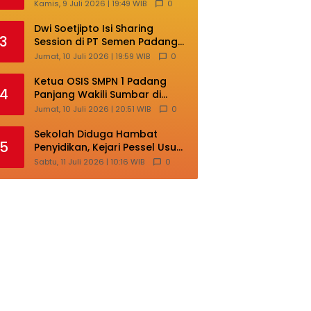
Lokal di Ajang Nasional
Kamis, 9 Juli 2026 | 19:49 WIB
0
Makassar
Dwi Soetjipto Isi Sharing
3
Session di PT Semen Padang;
Perusahaan Dituntut Lakukan
Jumat, 10 Juli 2026 | 19:59 WIB
0
Transformasi
Ketua OSIS SMPN 1 Padang
4
Panjang Wakili Sumbar di
Ajang Nasional Bintang Sobat
Jumat, 10 Juli 2026 | 20:51 WIB
0
SMP
Sekolah Diduga Hambat
5
Penyidikan, Kejari Pessel Usut
Dugaan Pungli SMAN 3 Painan
Sabtu, 11 Juli 2026 | 10:16 WIB
0