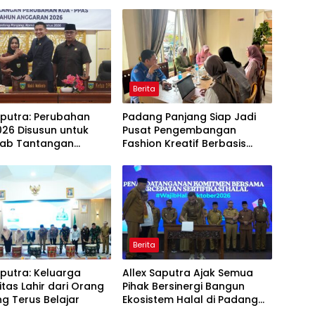
Berita
aputra: Perubahan
Padang Panjang Siap Jadi
26 Disusun untuk
Pusat Pengembangan
ab Tantangan
Fashion Kreatif Berbasis
i Daerah
Budaya Lokal
Berita
aputra: Keluarga
Allex Saputra Ajak Semua
itas Lahir dari Orang
Pihak Bersinergi Bangun
g Terus Belajar
Ekosistem Halal di Padang
Panjang