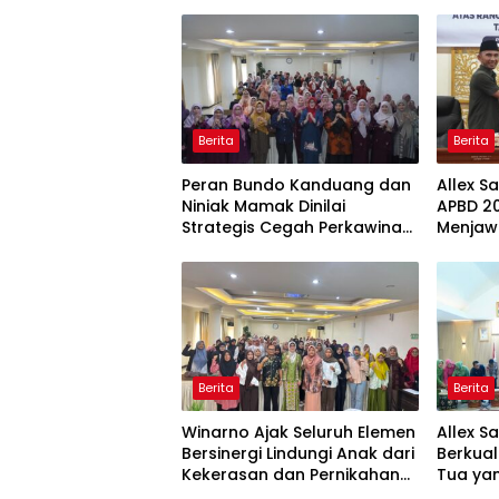
Berita
Berita
Peran Bundo Kanduang dan
Allex S
Niniak Mamak Dinilai
APBD 20
Strategis Cegah Perkawinan
Menjaw
Usia Anak
Ekonom
Berita
Berita
Winarno Ajak Seluruh Elemen
Allex S
Bersinergi Lindungi Anak dari
Berkual
Kekerasan dan Pernikahan
Tua yan
Dini