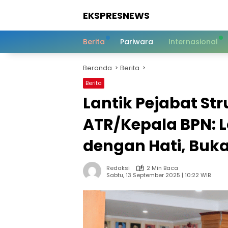
Langsung
EKSPRESNEWS
ke
konten
Informasi
Dalam
Berita
Pariwara
Internasional
Satu
Sentuhan
Beranda
Berita
Berita
Lantik Pejabat Str
ATR/Kepala BPN: 
dengan Hati, Buk
Redaksi
2 Min Baca
Sabtu, 13 September 2025 | 10:22 WIB