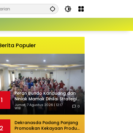
Berita Populer
Peran Bundo Kanduang dan
Niniak Mamak Dinilai Strategis
1
Cegah Perkawinan Usia Anak
Jumat, 7 Agustus 2026 | 12:17
0
WIB
Dekranasda Padang Panjang
2
Promosikan Kekayaan Produk