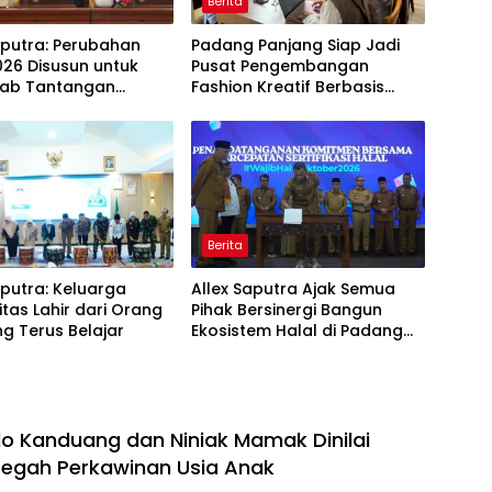
Berita
aputra: Perubahan
Padang Panjang Siap Jadi
26 Disusun untuk
Pusat Pengembangan
ab Tantangan
Fashion Kreatif Berbasis
i Daerah
Budaya Lokal
Berita
aputra: Keluarga
Allex Saputra Ajak Semua
itas Lahir dari Orang
Pihak Bersinergi Bangun
g Terus Belajar
Ekosistem Halal di Padang
Panjang
o Kanduang dan Niniak Mamak Dinilai
Cegah Perkawinan Usia Anak