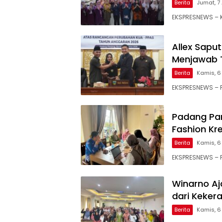
Berita
Jumat, 7 
EKSPRESNEWS – K
Allex Sapu
Menjawab 
Berita
Kamis, 6
EKSPRESNEWS – 
Padang Pa
Fashion Kr
Berita
Kamis, 6
EKSPRESNEWS – P
Winarno Aj
dari Keker
Berita
Kamis, 6