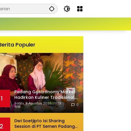
Berita Populer
Padang Gastronomy Market
Hadirkan Kuliner Tradisional,
1
Jadi Daya Tarik Wisata di HJK
Sabtu, 8 Agustus 2026 | 17:19
0
WIB
ke-357
Dwi Soetjipto Isi Sharing
2
Session di PT Semen Padang;