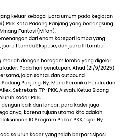
ang keluar sebagai juara umum pada kegiatan
) PKK Kota Padang Panjang yang berlangsung
Minang Fantasi (Mifan).
 kemenangan dari enam kategori lomba yang
1, juara I Lomba Ekspose, dan juara III Lomba
ng meriah dengan beragam lomba yang digelar
ader. Pada hari penutupan, Ahad (21/9/2025)
rsama, jalan santai, dan outbound.
 Padang Panjang, Ny. Maria Feronika Hendri, dan
i Allex, Sekretaris TP-PKK, Aisyah, Ketua Bidang
seluruh kader PKK.
n dengan baik dan lancar, para kader juga
galanya, karena tujuan utama kita adalah
aksanaan 10 Program Pokok PKK,” ujar Ny.
da seluruh kader yang telah berpartisipasi.