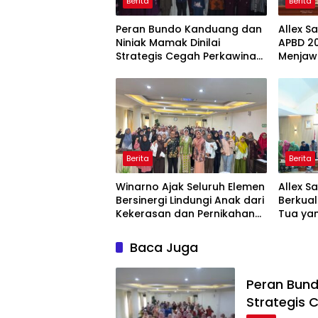
Berita
Berita
Peran Bundo Kanduang dan
Allex S
Niniak Mamak Dinilai
APBD 20
Strategis Cegah Perkawinan
Menjaw
Usia Anak
Ekonom
Berita
Berita
Winarno Ajak Seluruh Elemen
Allex S
Bersinergi Lindungi Anak dari
Berkual
Kekerasan dan Pernikahan
Tua yan
Dini
Baca Juga
Peran Bund
Strategis 