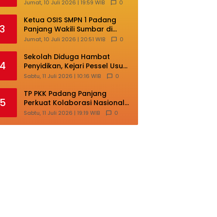
Perusahaan Dituntut Lakukan
Jumat, 10 Juli 2026 | 19:59 WIB
0
Transformasi
Ketua OSIS SMPN 1 Padang
3
Panjang Wakili Sumbar di
Ajang Nasional Bintang Sobat
Jumat, 10 Juli 2026 | 20:51 WIB
0
SMP
Sekolah Diduga Hambat
4
Penyidikan, Kejari Pessel Usut
Dugaan Pungli SMAN 3 Painan
Sabtu, 11 Juli 2026 | 10:16 WIB
0
TP PKK Padang Panjang
5
Perkuat Kolaborasi Nasional
demi Kesejahteraan Keluarga
Sabtu, 11 Juli 2026 | 19:19 WIB
0