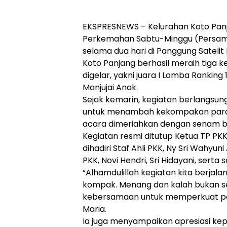
EKSPRESNEWS – Kelurahan Koto Panj
Perkemahan Sabtu-Minggu (Persami
selama dua hari di Panggung Satelit 
Koto Panjang berhasil meraih tiga
digelar, yakni juara I Lomba Ranking 
Manjujai Anak.
Sejak kemarin, kegiatan berlangsu
untuk menambah kekompakan para k
acara dimeriahkan dengan senam be
Kegiatan resmi ditutup Ketua TP PKK
dihadiri Staf Ahli PKK, Ny Sri Wahyun
PKK, Novi Hendri, Sri Hidayani, serta 
“Alhamdulillah kegiatan kita berjala
kompak. Menang dan kalah bukan se
kebersamaan untuk memperkuat pel
Maria.
Ia juga menyampaikan apresiasi kepa