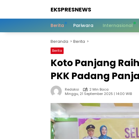
Langsung
EKSPRESNEWS
ke
konten
Informasi
Dalam
Berita
Pariwara
Internasional
Satu
Sentuhan
Beranda
Berita
Berita
Koto Panjang Rai
PKK Padang Panj
Redaksi
2 Min Baca
Minggu, 21 September 2025 | 14:00 WIB