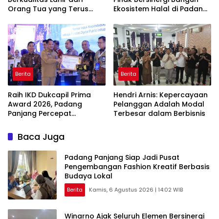
Orang Tua yang Terus
Ekosistem Halal di Padang
Belajar
Panjang
Berita
Berita
Raih IKD Dukcapil Prima
Hendri Arnis: Kepercayaan
Award 2026, Padang
Pelanggan Adalah Modal
Panjang Percepat
Terbesar dalam Berbisnis
Digitalisasi Pelayanan
Publik
Baca Juga
Padang Panjang Siap Jadi Pusat
Pengembangan Fashion Kreatif Berbasis
Budaya Lokal
Berita
Kamis, 6 Agustus 2026 | 14:02 WIB
Winarno Ajak Seluruh Elemen Bersinergi