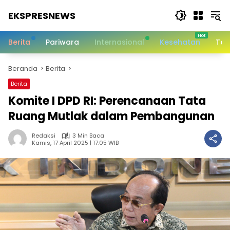
Langsung
EKSPRESNEWS
ke
konten
Informasi
Dalam
Berita
Pariwara
Internasional
Kesehatan
Tek
Satu
Sentuhan
Beranda
Berita
Berita
Komite I DPD RI: Perencanaan Tata
Ruang Mutlak dalam Pembangunan
Redaksi
3 Min Baca
Kamis, 17 April 2025 | 17:05 WIB