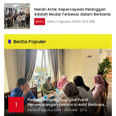
Hendri Arnis: Kepercayaan Pelanggan
Adalah Modal Terbesar dalam Berbisnis
Berita
Senin, 3 Agustus 2026 | 16:12 WIB
Berita Populer
Padang Panjang Siap Jadi Pusat
1
Pengembangan Fashion Kreatif Berbasis
Budaya Lokal
Kamis, 6 Agustus 2026 | 14:02 WIB
0