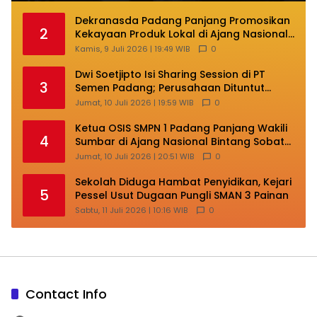
Dekranasda Padang Panjang Promosikan
2
Kekayaan Produk Lokal di Ajang Nasional
Makassar
Kamis, 9 Juli 2026 | 19:49 WIB
0
Dwi Soetjipto Isi Sharing Session di PT
3
Semen Padang; Perusahaan Dituntut
Lakukan Transformasi
Jumat, 10 Juli 2026 | 19:59 WIB
0
Ketua OSIS SMPN 1 Padang Panjang Wakili
4
Sumbar di Ajang Nasional Bintang Sobat
SMP
Jumat, 10 Juli 2026 | 20:51 WIB
0
Sekolah Diduga Hambat Penyidikan, Kejari
5
Pessel Usut Dugaan Pungli SMAN 3 Painan
Sabtu, 11 Juli 2026 | 10:16 WIB
0
Contact Info