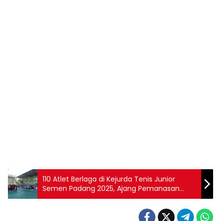
110 Atlet Berlaga di Kejurda Tenis Junior
Semen Padang 2025, Ajang Pemanasan
Menuju Kejurnas