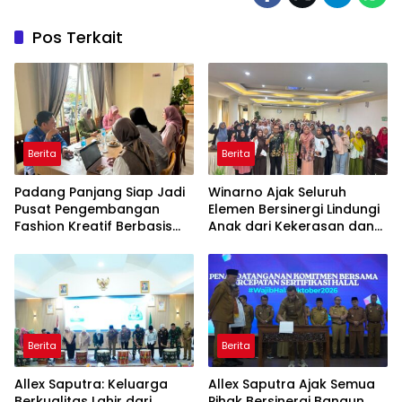
Pos Terkait
Berita
Berita
Padang Panjang Siap Jadi
Winarno Ajak Seluruh
Pusat Pengembangan
Elemen Bersinergi Lindungi
Fashion Kreatif Berbasis
Anak dari Kekerasan dan
Budaya Lokal
Pernikahan Dini
Berita
Berita
Allex Saputra: Keluarga
Allex Saputra Ajak Semua
Berkualitas Lahir dari
Pihak Bersinergi Bangun