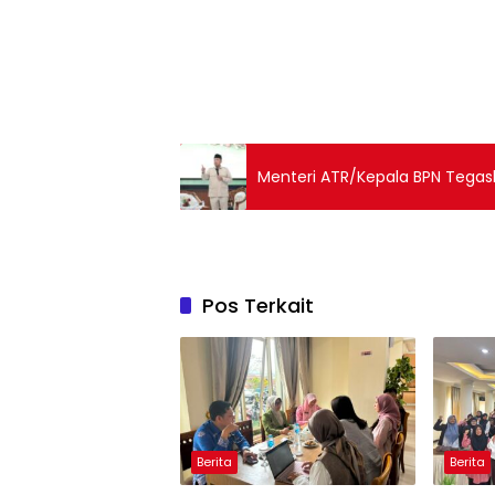
Menteri ATR/Kepala BPN Tegas
Pos Terkait
Berita
Berita