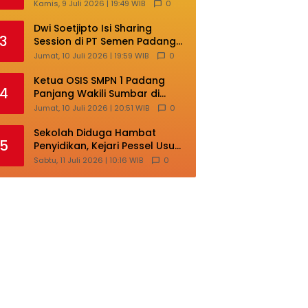
Lokal di Ajang Nasional
Kamis, 9 Juli 2026 | 19:49 WIB
0
Makassar
Dwi Soetjipto Isi Sharing
3
Session di PT Semen Padang;
Perusahaan Dituntut Lakukan
Jumat, 10 Juli 2026 | 19:59 WIB
0
Transformasi
Ketua OSIS SMPN 1 Padang
4
Panjang Wakili Sumbar di
Ajang Nasional Bintang Sobat
Jumat, 10 Juli 2026 | 20:51 WIB
0
SMP
Sekolah Diduga Hambat
5
Penyidikan, Kejari Pessel Usut
Dugaan Pungli SMAN 3 Painan
Sabtu, 11 Juli 2026 | 10:16 WIB
0