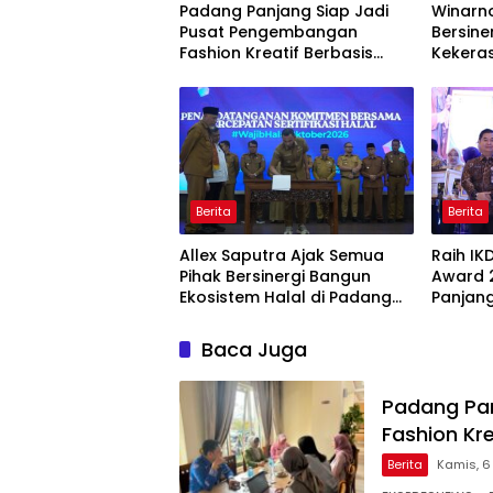
Padang Panjang Siap Jadi
Winarno
Pusat Pengembangan
Bersine
Fashion Kreatif Berbasis
Kekera
Budaya Lokal
Dini
Berita
Berita
Allex Saputra Ajak Semua
Raih IK
Pihak Bersinergi Bangun
Award 
Ekosistem Halal di Padang
Panjang
Panjang
Pelayan
Baca Juga
Padang Pa
Fashion Kr
Berita
Kamis, 6