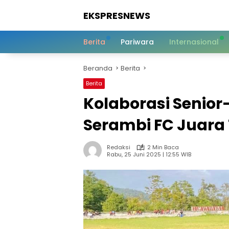
Langsung
EKSPRESNEWS
ke
konten
Informasi
Dalam
Berita
Pariwara
Internasional
Satu
Sentuhan
Beranda
Berita
Berita
Kolaborasi Senior
Serambi FC Juara 
Redaksi
2 Min Baca
Rabu, 25 Juni 2025 | 12:55 WIB