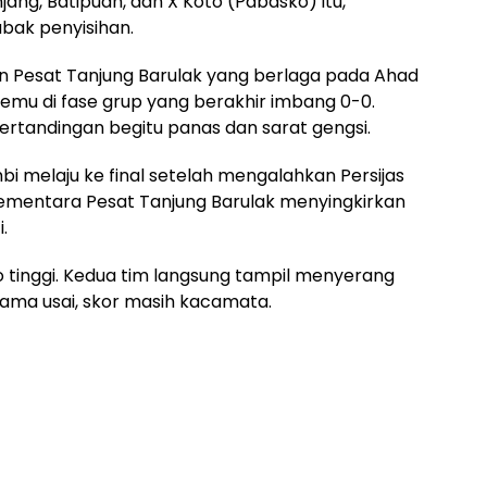
ng, Batipuah, dan X Koto (Pabasko) itu,
abak penyisihan.
dan Pesat Tanjung Barulak yang berlaga pada Ahad
emu di fase grup yang berakhir imbang 0-0.
ertandingan begitu panas dan sarat gengsi.
bi melaju ke final setelah mengalahkan Persijas
 Sementara Pesat Tanjung Barulak menyingkirkan
.
 tinggi. Kedua tim langsung tampil menyerang
tama usai, skor masih kacamata.