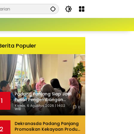
Berita Populer
Padang Panjang Siap Jadi
Pusat Pengembangan
1
Fashion Kreatif Berbasis
Kamis, 6 Agustus 2026 | 14:02
0
WIB
Budaya Lokal
Dekranasda Padang Panjang
2
Promosikan Kekayaan Produk