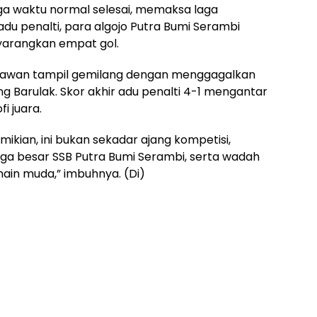
ga waktu normal selesai, memaksa laga
 adu penalti, para algojo Putra Bumi Serambi
nyarangkan empat gol.
niawan tampil gemilang dengan menggagalkan
g Barulak. Skor akhir adu penalti 4-1 mengantar
i juara.
mikian, ini bukan sekadar ajang kompetisi,
rga besar SSB Putra Bumi Serambi, serta wadah
in muda,” imbuhnya. (Di)