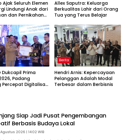
 Ajak Seluruh Elemen
Allex Saputra: Keluarga
rgi Lindungi Anak dari
Berkualitas Lahir dari Orang
san dan Pernikahan
Tua yang Terus Belajar
Berita
D Dukcapil Prima
Hendri Arnis: Kepercayaan
2026, Padang
Pelanggan Adalah Modal
 Percepat Digitalisasi
Terbesar dalam Berbisnis
an Publik
njang Siap Jadi Pusat Pengembangan
eatif Berbasis Budaya Lokal
 Agustus 2026 | 14:02 WIB