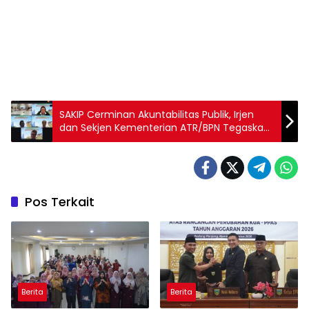
SAKIP Cerminan Akuntabilitas Publik, Irjen
dan Sekjen Kementerian ATR/BPN Tegaskan
Peran Strategis Pemimpin dan Integritas
Kinerja
Pos Terkait
Berita
Berita