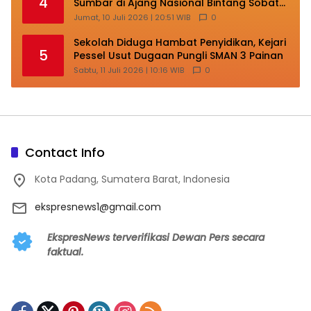
4
Sumbar di Ajang Nasional Bintang Sobat
SMP
Jumat, 10 Juli 2026 | 20:51 WIB
0
Sekolah Diduga Hambat Penyidikan, Kejari
5
Pessel Usut Dugaan Pungli SMAN 3 Painan
Sabtu, 11 Juli 2026 | 10:16 WIB
0
Contact Info
Kota Padang, Sumatera Barat, Indonesia
ekspresnews1@gmail.com
EkspresNews terverifikasi Dewan Pers secara
faktual.