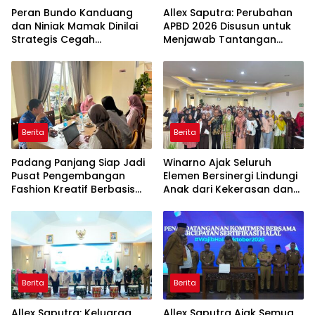
Peran Bundo Kanduang
Allex Saputra: Perubahan
dan Niniak Mamak Dinilai
APBD 2026 Disusun untuk
Strategis Cegah
Menjawab Tantangan
Perkawinan Usia Anak
Ekonomi Daerah
Berita
Berita
Padang Panjang Siap Jadi
Winarno Ajak Seluruh
Pusat Pengembangan
Elemen Bersinergi Lindungi
Fashion Kreatif Berbasis
Anak dari Kekerasan dan
Budaya Lokal
Pernikahan Dini
Berita
Berita
Allex Saputra: Keluarga
Allex Saputra Ajak Semua