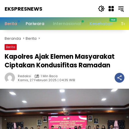
Langsung
EKSPRESNEWS
ke
konten
Informasi
Dalam
Berita
Pariwara
Internasional
Kesehatan
Tek
Satu
Sentuhan
Beranda
Berita
Berita
Kapolres Ajak Elemen Masyarakat
Ciptakan Kondusifitas Ramadan
Redaksi
1 Min Baca
Kamis, 27 Februari 2025 | 04:35 WIB