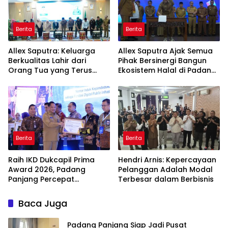
Berita
Berita
Allex Saputra: Keluarga
Allex Saputra Ajak Semua
Berkualitas Lahir dari
Pihak Bersinergi Bangun
Orang Tua yang Terus
Ekosistem Halal di Padang
Belajar
Panjang
Berita
Berita
Raih IKD Dukcapil Prima
Hendri Arnis: Kepercayaan
Award 2026, Padang
Pelanggan Adalah Modal
Panjang Percepat
Terbesar dalam Berbisnis
Digitalisasi Pelayanan
Publik
Baca Juga
Padang Panjang Siap Jadi Pusat