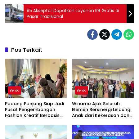
95 Akseptor Dapatkan Layanan KB Gratis di
Pasar Tradisional
Pos Terkait
Berita
Berita
Padang Panjang Siap Jadi
Winarno Ajak Seluruh
Pusat Pengembangan
Elemen Bersinergi Lindungi
Fashion Kreatif Berbasis
Anak dari Kekerasan dan
Budaya Lokal
Pernikahan Dini