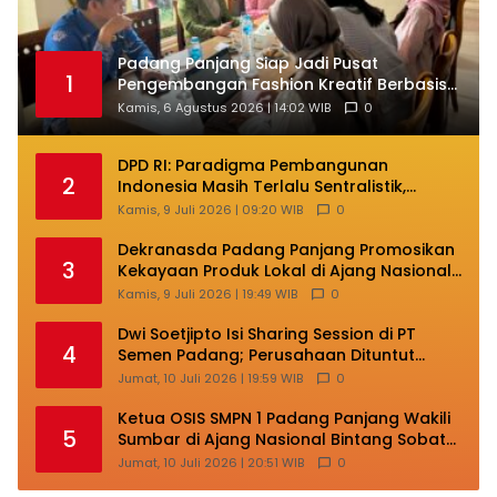
Padang Panjang Siap Jadi Pusat
1
Pengembangan Fashion Kreatif Berbasis
Budaya Lokal
Kamis, 6 Agustus 2026 | 14:02 WIB
0
DPD RI: Paradigma Pembangunan
2
Indonesia Masih Terlalu Sentralistik,
Daerah Kepulauan Kehilangan Ruang
Kamis, 9 Juli 2026 | 09:20 WIB
0
Berkembang
Dekranasda Padang Panjang Promosikan
3
Kekayaan Produk Lokal di Ajang Nasional
Makassar
Kamis, 9 Juli 2026 | 19:49 WIB
0
Dwi Soetjipto Isi Sharing Session di PT
4
Semen Padang; Perusahaan Dituntut
Lakukan Transformasi
Jumat, 10 Juli 2026 | 19:59 WIB
0
Ketua OSIS SMPN 1 Padang Panjang Wakili
5
Sumbar di Ajang Nasional Bintang Sobat
SMP
Jumat, 10 Juli 2026 | 20:51 WIB
0