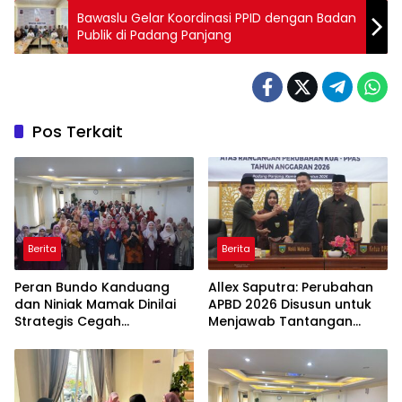
Bawaslu Gelar Koordinasi PPID dengan Badan
Publik di Padang Panjang
Pos Terkait
Berita
Berita
Peran Bundo Kanduang
Allex Saputra: Perubahan
dan Niniak Mamak Dinilai
APBD 2026 Disusun untuk
Strategis Cegah
Menjawab Tantangan
Perkawinan Usia Anak
Ekonomi Daerah