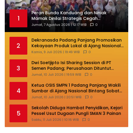
Peran Bundo Kanduang dan Niniak
1
Mamak Dinilai Strategis Cegah
Perkawinan Usia Anak
Jumat, 7 Agustus 2026 | 12:17 WIB
0
Dekranasda Padang Panjang Promosikan
2
Kekayaan Produk Lokal di Ajang Nasional
Makassar
Kamis, 9 Juli 2026 | 19:49 WIB
0
Dwi Soetjipto Isi Sharing Session di PT
3
Semen Padang; Perusahaan Dituntut
Lakukan Transformasi
Jumat, 10 Juli 2026 | 19:59 WIB
0
Ketua OSIS SMPN 1 Padang Panjang Wakili
4
Sumbar di Ajang Nasional Bintang Sobat
SMP
Jumat, 10 Juli 2026 | 20:51 WIB
0
Sekolah Diduga Hambat Penyidikan, Kejari
5
Pessel Usut Dugaan Pungli SMAN 3 Painan
Sabtu, 11 Juli 2026 | 10:16 WIB
0