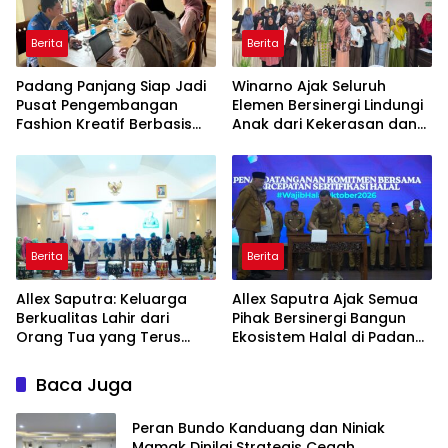
Berita
Berita
Padang Panjang Siap Jadi
Winarno Ajak Seluruh
Pusat Pengembangan
Elemen Bersinergi Lindungi
Fashion Kreatif Berbasis
Anak dari Kekerasan dan
Budaya Lokal
Pernikahan Dini
Berita
Berita
Allex Saputra: Keluarga
Allex Saputra Ajak Semua
Berkualitas Lahir dari
Pihak Bersinergi Bangun
Orang Tua yang Terus
Ekosistem Halal di Padang
Belajar
Panjang
Baca Juga
Peran Bundo Kanduang dan Niniak
Mamak Dinilai Strategis Cegah