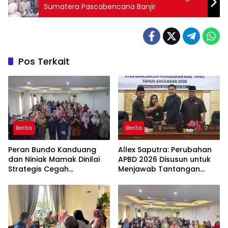
Sumatera Pascabencana Banjir
Pos Terkait
Berita
Berita
Peran Bundo Kanduang
Allex Saputra: Perubahan
dan Niniak Mamak Dinilai
APBD 2026 Disusun untuk
Strategis Cegah
Menjawab Tantangan
Perkawinan Usia Anak
Ekonomi Daerah