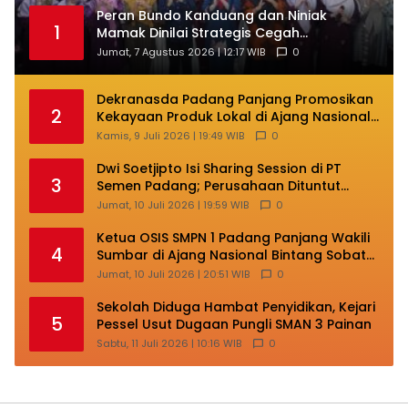
Peran Bundo Kanduang dan Niniak
1
Mamak Dinilai Strategis Cegah
Perkawinan Usia Anak
Jumat, 7 Agustus 2026 | 12:17 WIB
0
Dekranasda Padang Panjang Promosikan
2
Kekayaan Produk Lokal di Ajang Nasional
Makassar
Kamis, 9 Juli 2026 | 19:49 WIB
0
Dwi Soetjipto Isi Sharing Session di PT
3
Semen Padang; Perusahaan Dituntut
Lakukan Transformasi
Jumat, 10 Juli 2026 | 19:59 WIB
0
Ketua OSIS SMPN 1 Padang Panjang Wakili
4
Sumbar di Ajang Nasional Bintang Sobat
SMP
Jumat, 10 Juli 2026 | 20:51 WIB
0
Sekolah Diduga Hambat Penyidikan, Kejari
5
Pessel Usut Dugaan Pungli SMAN 3 Painan
Sabtu, 11 Juli 2026 | 10:16 WIB
0