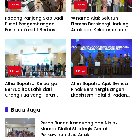
Berita
Berita
Padang Panjang Siap Jadi
Winarno Ajak Seluruh
Pusat Pengembangan
Elemen Bersinergi Lindungi
Fashion Kreatif Berbasis
Anak dari Kekerasan dan
Budaya Lokal
Pernikahan Dini
Berita
Berita
Allex Saputra: Keluarga
Allex Saputra Ajak Semua
Berkualitas Lahir dari
Pihak Bersinergi Bangun
Orang Tua yang Terus
Ekosistem Halal di Padang
Belajar
Panjang
Baca Juga
Peran Bundo Kanduang dan Niniak
Mamak Dinilai Strategis Cegah
Perkawinan Usia Anak