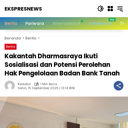
Langsung
EKSPRESNEWS
ke
konten
Informasi
Dalam
Berita
Pariwara
Internasional
Kesehatan
Tek
Satu
Sentuhan
Beranda
Berita
Berita
Kakantah Dharmasraya Ikuti
Sosialisasi dan Potensi Perolehan
Hak Pengelolaan Badan Bank Tanah
Redaksi
1 Min Baca
Senin, 15 September 2025 | 13:14 WIB