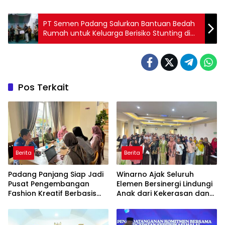
PT Semen Padang Salurkan Bantuan Bedah
Rumah untuk Keluarga Berisiko Stunting di
Padang
Pos Terkait
Berita
Berita
Padang Panjang Siap Jadi
Winarno Ajak Seluruh
Pusat Pengembangan
Elemen Bersinergi Lindungi
Fashion Kreatif Berbasis
Anak dari Kekerasan dan
Budaya Lokal
Pernikahan Dini