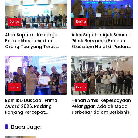
Berita
Berita
Allex Saputra: Keluarga
Allex Saputra Ajak Semua
Berkualitas Lahir dari
Pihak Bersinergi Bangun
Orang Tua yang Terus
Ekosistem Halal di Padang
Belajar
Panjang
Berita
Berita
Raih IKD Dukcapil Prima
Hendri Arnis: Kepercayaan
Award 2026, Padang
Pelanggan Adalah Modal
Panjang Percepat
Terbesar dalam Berbisnis
Digitalisasi Pelayanan
Publik
Baca Juga