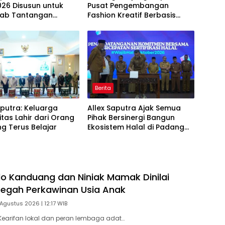
26 Disusun untuk
Pusat Pengembangan
ab Tantangan
Fashion Kreatif Berbasis
i Daerah
Budaya Lokal
Berita
aputra: Keluarga
Allex Saputra Ajak Semua
itas Lahir dari Orang
Pihak Bersinergi Bangun
g Terus Belajar
Ekosistem Halal di Padang
Panjang
o Kanduang dan Niniak Mamak Dinilai
Cegah Perkawinan Usia Anak
Agustus 2026 | 12:17 WIB
earifan lokal dan peran lembaga adat…