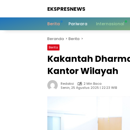
Langsung
EKSPRESNEWS
ke
konten
Informasi
Dalam
Berita
Pariwara
Internasional
Satu
Sentuhan
Beranda
Berita
Berita
Kakantah Dharmas
Kantor Wilayah
Redaksi
2 Min Baca
Senin, 25 Agustus 2025 | 22:23 WIB