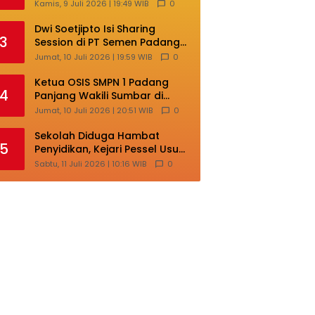
Lokal di Ajang Nasional
Kamis, 9 Juli 2026 | 19:49 WIB
0
Makassar
Dwi Soetjipto Isi Sharing
3
Session di PT Semen Padang;
Perusahaan Dituntut Lakukan
Jumat, 10 Juli 2026 | 19:59 WIB
0
Transformasi
Ketua OSIS SMPN 1 Padang
4
Panjang Wakili Sumbar di
Ajang Nasional Bintang Sobat
Jumat, 10 Juli 2026 | 20:51 WIB
0
SMP
Sekolah Diduga Hambat
5
Penyidikan, Kejari Pessel Usut
Dugaan Pungli SMAN 3 Painan
Sabtu, 11 Juli 2026 | 10:16 WIB
0