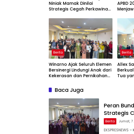
Niniak Mamak Dinilai
APBD 20
Strategis Cegah Perkawinan
Menjaw
Usia Anak
Ekonom
Berita
Berita
Winarno Ajak Seluruh Elemen
Allex S
Bersinergi Lindungi Anak dari
Berkual
Kekerasan dan Pernikahan
Tua yan
Dini
Baca Juga
Peran Bund
Strategis 
Berita
Jumat, 7 
EKSPRESNEWS – K