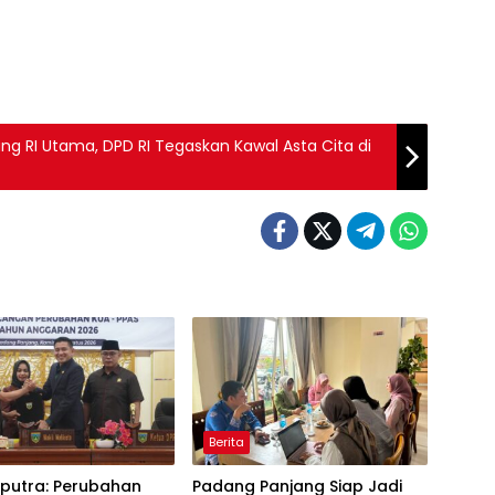
ng RI Utama, DPD RI Tegaskan Kawal Asta Cita di
Berita
aputra: Perubahan
Padang Panjang Siap Jadi