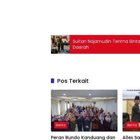
Sultan Najamudin Terima Binta
Daerah
Pos Terkait
Berita
Berita
Peran Bundo Kanduang dan
Allex S