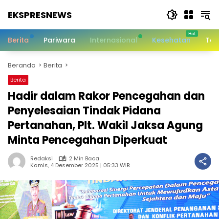
Langsung
EKSPRESNEWS
ke
konten
Informasi
Dalam
Berita
Pariwara
Internasional
Kesehatan
Tek
Satu
Sentuhan
Beranda
Berita
Berita
Hadir dalam Rakor Pencegahan dan
Penyelesaian Tindak Pidana
Pertanahan, Plt. Wakil Jaksa Agung
Minta Pencegahan Diperkuat
Redaksi
2 Min Baca
Kamis, 4 Desember 2025 | 05:33 WIB