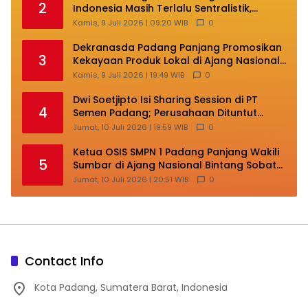
2
Indonesia Masih Terlalu Sentralistik,
Daerah Kepulauan Kehilangan Ruang
Kamis, 9 Juli 2026 | 09:20 WIB
0
Berkembang
Dekranasda Padang Panjang Promosikan
3
Kekayaan Produk Lokal di Ajang Nasional
Makassar
Kamis, 9 Juli 2026 | 19:49 WIB
0
Dwi Soetjipto Isi Sharing Session di PT
4
Semen Padang; Perusahaan Dituntut
Lakukan Transformasi
Jumat, 10 Juli 2026 | 19:59 WIB
0
Ketua OSIS SMPN 1 Padang Panjang Wakili
5
Sumbar di Ajang Nasional Bintang Sobat
SMP
Jumat, 10 Juli 2026 | 20:51 WIB
0
Contact Info
Kota Padang, Sumatera Barat, Indonesia