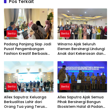
Pos Terkait
Berita
Berita
Padang Panjang Siap Jadi
Winarno Ajak Seluruh
Pusat Pengembangan
Elemen Bersinergi Lindungi
Fashion Kreatif Berbasis
Anak dari Kekerasan dan
Budaya Lokal
Pernikahan Dini
Berita
Berita
Allex Saputra: Keluarga
Allex Saputra Ajak Semua
Berkualitas Lahir dari
Pihak Bersinergi Bangun
Orang Tua yang Terus
Ekosistem Halal di Padang