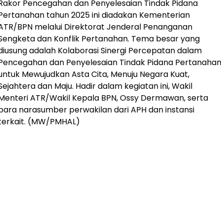
Rakor Pencegahan dan Penyelesaian Tindak Pidana
Pertanahan tahun 2025 ini diadakan Kementerian
ATR/BPN melalui Direktorat Jenderal Penanganan
Sengketa dan Konflik Pertanahan. Tema besar yang
diusung adalah Kolaborasi Sinergi Percepatan dalam
Pencegahan dan Penyelesaian Tindak Pidana Pertanaha
untuk Mewujudkan Asta Cita, Menuju Negara Kuat,
Sejahtera dan Maju. Hadir dalam kegiatan ini, Wakil
Menteri ATR/Wakil Kepala BPN, Ossy Dermawan, serta
para narasumber perwakilan dari APH dan instansi
terkait. (MW/PMHAL)