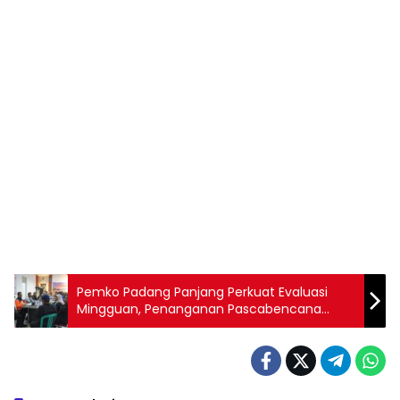
Pemko Padang Panjang Perkuat Evaluasi
Mingguan, Penanganan Pascabencana
Dipercepat