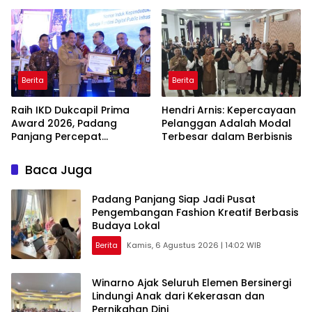
Belajar
Panjang
Berita
Berita
Raih IKD Dukcapil Prima
Hendri Arnis: Kepercayaan
Award 2026, Padang
Pelanggan Adalah Modal
Panjang Percepat
Terbesar dalam Berbisnis
Digitalisasi Pelayanan
Publik
Baca Juga
Padang Panjang Siap Jadi Pusat
Pengembangan Fashion Kreatif Berbasis
Budaya Lokal
Berita
Kamis, 6 Agustus 2026 | 14:02 WIB
Winarno Ajak Seluruh Elemen Bersinergi
Lindungi Anak dari Kekerasan dan
Pernikahan Dini