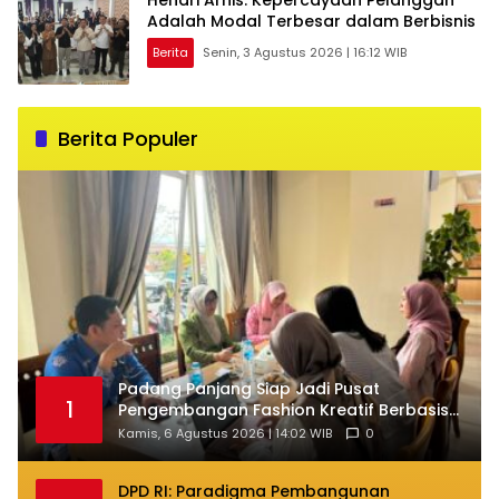
Adalah Modal Terbesar dalam Berbisnis
Berita
Senin, 3 Agustus 2026 | 16:12 WIB
Berita Populer
Padang Panjang Siap Jadi Pusat
1
Pengembangan Fashion Kreatif Berbasis
Budaya Lokal
Kamis, 6 Agustus 2026 | 14:02 WIB
0
DPD RI: Paradigma Pembangunan