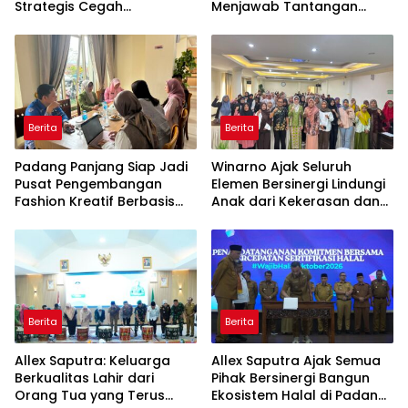
Strategis Cegah
Menjawab Tantangan
Perkawinan Usia Anak
Ekonomi Daerah
Berita
Berita
Padang Panjang Siap Jadi
Winarno Ajak Seluruh
Pusat Pengembangan
Elemen Bersinergi Lindungi
Fashion Kreatif Berbasis
Anak dari Kekerasan dan
Budaya Lokal
Pernikahan Dini
Berita
Berita
Allex Saputra: Keluarga
Allex Saputra Ajak Semua
Berkualitas Lahir dari
Pihak Bersinergi Bangun
Orang Tua yang Terus
Ekosistem Halal di Padang