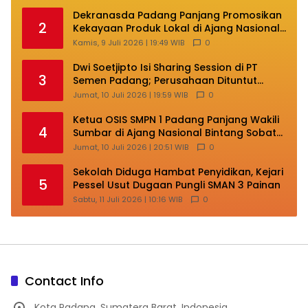
Dekranasda Padang Panjang Promosikan
2
Kekayaan Produk Lokal di Ajang Nasional
Makassar
Kamis, 9 Juli 2026 | 19:49 WIB
0
Dwi Soetjipto Isi Sharing Session di PT
3
Semen Padang; Perusahaan Dituntut
Lakukan Transformasi
Jumat, 10 Juli 2026 | 19:59 WIB
0
Ketua OSIS SMPN 1 Padang Panjang Wakili
4
Sumbar di Ajang Nasional Bintang Sobat
SMP
Jumat, 10 Juli 2026 | 20:51 WIB
0
Sekolah Diduga Hambat Penyidikan, Kejari
5
Pessel Usut Dugaan Pungli SMAN 3 Painan
Sabtu, 11 Juli 2026 | 10:16 WIB
0
Contact Info
Kota Padang, Sumatera Barat, Indonesia