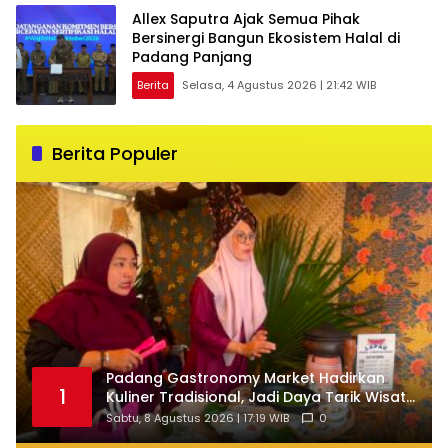
Allex Saputra Ajak Semua Pihak
Bersinergi Bangun Ekosistem Halal di
Padang Panjang
Berita
Selasa, 4 Agustus 2026 | 21:42 WIB
Berita Populer
Padang Gastronomy Market Hadirkan
1
Kuliner Tradisional, Jadi Daya Tarik Wisata
di HJK ke-357
Sabtu, 8 Agustus 2026 | 17:19 WIB
0