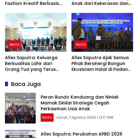
Fashion Kreatif Berbasis
Anak dari Kekerasan dan
Budaya Lokal
Pernikahan Dini
Berita
Berita
Allex Saputra: Keluarga
Allex Saputra Ajak Semua
Berkualitas Lahir dari
Pihak Bersinergi Bangun
Orang Tua yang Terus
Ekosistem Halal di Padang
Belajar
Panjang
Baca Juga
Peran Bundo Kanduang dan Niniak
Mamak Dinilai Strategis Cegah
Perkawinan Usia Anak
Berita
Jumat, 7 Agustus 2026 | 12:17 WIB
Allex Saputra: Perubahan APBD 2026