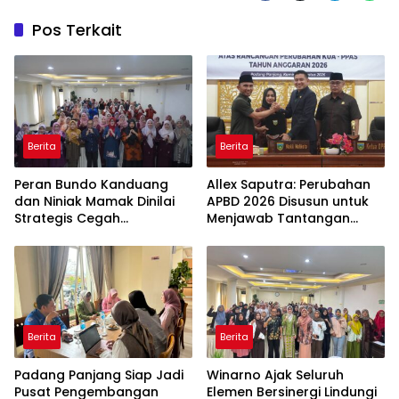
Pos Terkait
Berita
Berita
Peran Bundo Kanduang
Allex Saputra: Perubahan
dan Niniak Mamak Dinilai
APBD 2026 Disusun untuk
Strategis Cegah
Menjawab Tantangan
Perkawinan Usia Anak
Ekonomi Daerah
Berita
Berita
Padang Panjang Siap Jadi
Winarno Ajak Seluruh
Pusat Pengembangan
Elemen Bersinergi Lindungi