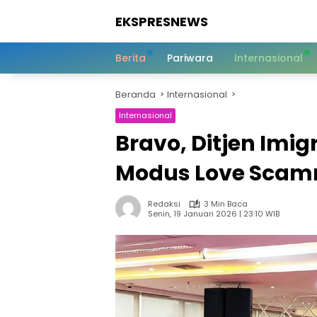
Langsung
EKSPRESNEWS
ke
konten
Informasi
Dalam
Berita
Pariwara
Internasional
Satu
Sentuhan
Beranda
Internasional
Internasional
Bravo, Ditjen Imi
Modus Love Sca
Redaksi
3 Min Baca
Senin, 19 Januari 2026 | 23:10 WIB