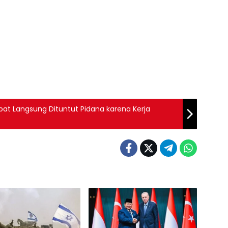
at Langsung Dituntut Pidana karena Kerja