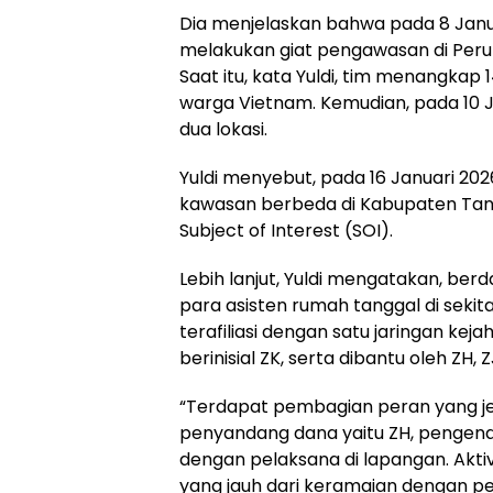
Dia menjelaskan bahwa pada 8 Janu
melakukan giat pengawasan di Per
Saat itu, kata Yuldi, tim menangkap 
warga Vietnam. Kemudian, pada 10 J
dua lokasi.
Yuldi menyebut, pada 16 Januari 20
kawasan berbeda di Kabupaten Tang
Subject of Interest (SOI).
Lebih lanjut, Yuldi mengatakan, be
para asisten rumah tanggal di sekita
terafiliasi dengan satu jaringan kej
berinisial ZK, serta dibantu oleh ZH, Z
“Terdapat pembagian peran yang jela
penyandang dana yaitu ZH, pengendal
dengan pelaksana di lapangan. Aktivi
yang jauh dari keramaian dengan p