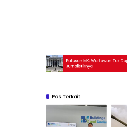
Putusan MK: Wartawan Tak Dap
Jurnalistiknya
Pos Terkait