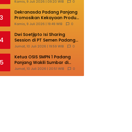
Masih Terlalu Sentralistik,
Kamis, 9 Juli 2026 | 09:20 WIB
0
Daerah Kepulauan
Kehilangan Ruang
Dekranasda Padang Panjang
3
Berkembang
Promosikan Kekayaan Produk
Lokal di Ajang Nasional
Kamis, 9 Juli 2026 | 19:49 WIB
0
Makassar
Dwi Soetjipto Isi Sharing
4
Session di PT Semen Padang;
Perusahaan Dituntut Lakukan
Jumat, 10 Juli 2026 | 19:59 WIB
0
Transformasi
Ketua OSIS SMPN 1 Padang
5
Panjang Wakili Sumbar di
Ajang Nasional Bintang Sobat
Jumat, 10 Juli 2026 | 20:51 WIB
0
SMP