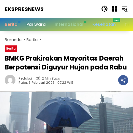
Langsung
EKSPRESNEWS
ke
konten
Informasi
Dalam
Berita
Pariwara
Internasional
Kesehatan
Tek
Satu
Sentuhan
Beranda
Berita
Berita
BMKG Prakirakan Mayoritas Daerah
Berpotensi Diguyur Hujan pada Rabu
Redaksi
2 Min Baca
Rabu, 5 Februari 2025 | 07:22 WIB