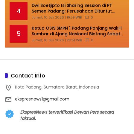
Dwi Soetjipto Isi Sharing Session di PT
4
Semen Padang; Perusahaan Dituntut
Lakukan Transformasi
Jumat, 10 Juli 2026 | 19:59 WIB
0
Ketua OSIS SMPN 1 Padang Panjang Wakili
5
Sumbar di Ajang Nasional Bintang Sobat
SMP
Jumat, 10 Juli 2026 | 20:51 WIB
0
Contact Info
Kota Padang, Sumatera Barat, Indonesia
ekspresnews1@gmail.com
EkspresNews terverifikasi Dewan Pers secara
faktual.