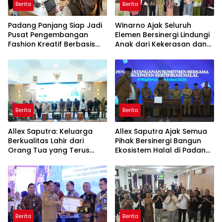
Berita
Berita
Padang Panjang Siap Jadi
Winarno Ajak Seluruh
Pusat Pengembangan
Elemen Bersinergi Lindungi
Fashion Kreatif Berbasis
Anak dari Kekerasan dan
Budaya Lokal
Pernikahan Dini
Berita
Berita
Allex Saputra: Keluarga
Allex Saputra Ajak Semua
Berkualitas Lahir dari
Pihak Bersinergi Bangun
Orang Tua yang Terus
Ekosistem Halal di Padang
Belajar
Panjang
Berita
Berita