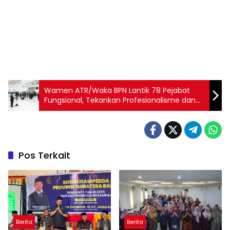
Wamen ATR/Waka BPN Lantik 78 Pejabat
Fungsional, Tekankan Profesionalisme dan
Integritas
Pos Terkait
Berita
Berita