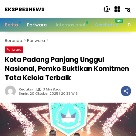
Langsung
EKSPRESNEWS
ke
konten
Informasi
Dalam
Berita
Pariwara
Internasional
Kesehatan
Tek
Satu
Sentuhan
Beranda
Pariwara
Pariwara
Kota Padang Panjang Unggul
Nasional, Pemko Buktikan Komitmen
Tata Kelola Terbaik
Redaksi
3 Min Baca
Senin, 20 Oktober 2025 | 20:33 WIB