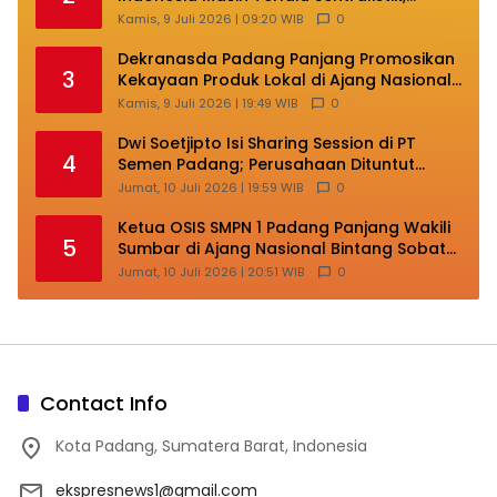
Daerah Kepulauan Kehilangan Ruang
Kamis, 9 Juli 2026 | 09:20 WIB
0
Berkembang
Dekranasda Padang Panjang Promosikan
3
Kekayaan Produk Lokal di Ajang Nasional
Makassar
Kamis, 9 Juli 2026 | 19:49 WIB
0
Dwi Soetjipto Isi Sharing Session di PT
4
Semen Padang; Perusahaan Dituntut
Lakukan Transformasi
Jumat, 10 Juli 2026 | 19:59 WIB
0
Ketua OSIS SMPN 1 Padang Panjang Wakili
5
Sumbar di Ajang Nasional Bintang Sobat
SMP
Jumat, 10 Juli 2026 | 20:51 WIB
0
Contact Info
Kota Padang, Sumatera Barat, Indonesia
ekspresnews1@gmail.com