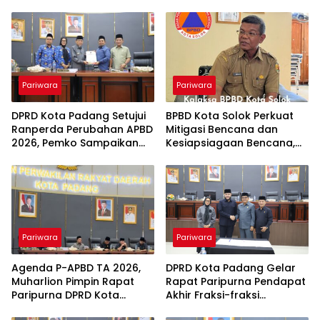
Pariwara
Pariwara
DPRD Kota Padang Setujui
BPBD Kota Solok Perkuat
Ranperda Perubahan APBD
Mitigasi Bencana dan
2026, Pemko Sampaikan
Kesiapsiagaan Bencana,
KUA-PPAS APBD 2027
Edukasi Masyarakat
Prioritas Wujudkan Kota
Tangguh dan Siaga
Pariwara
Pariwara
Agenda P-APBD TA 2026,
DPRD Kota Padang Gelar
Muharlion Pimpin Rapat
Rapat Paripurna Pendapat
Paripurna DPRD Kota
Akhir Fraksi-fraksi
Padang
terhadap P-KUA dan P-