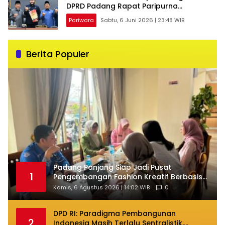
DPRD Padang Rapat Paripurna
Penyampaian Pendapat Akhir Fraksi
Pariwara
Sabtu, 6 Juni 2026 | 23:48 WIB
Berita Populer
Padang Panjang Siap Jadi Pusat
1
Pengembangan Fashion Kreatif Berbasis
Budaya Lokal
Kamis, 6 Agustus 2026 | 14:02 WIB
0
DPD RI: Paradigma Pembangunan
2
Indonesia Masih Terlalu Sentralistik,