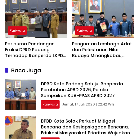
PPAS TA 2026
Pariwara
Pariwara
Paripurna Pandangan
Penguatan Lembaga Adat
Fraksi DPRD Padang
dan Pelestarian Nilai
Terhadap Ranperda LKPD
Budaya Minangkabau,
TA 2025, Perubahan
DPRD Padang Rapat
Propemperda, dan PKUA
Paripurna Penyampaian
Baca Juga
dan PPAS TA 2026
Pendapat Akhir Fraksi
DPRD Kota Padang Setujui Ranperda
Perubahan APBD 2026, Pemko
Sampaikan KUA-PPAS APBD 2027
Pariwara
Jumat, 17 Juli 2026 | 22:42 WIB
BPBD Kota Solok Perkuat Mitigasi
Bencana dan Kesiapsiagaan Bencana,
Edukasi Masyarakat Prioritas Wujudkan
Kota Tangguh dan Siaga